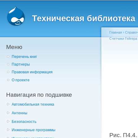
Главное меню
Пе
о
Техническая библиотека l
с
Главная
›
Справо
Счетчики Гейгера
Меню
Вы здесь
Перечень книг
Партнеры
Правовая информация
О проекте
Навигация по подшивке
Автомобильная техника
Антенны
Безопасность
Инженерные программы
Рис. П4.4