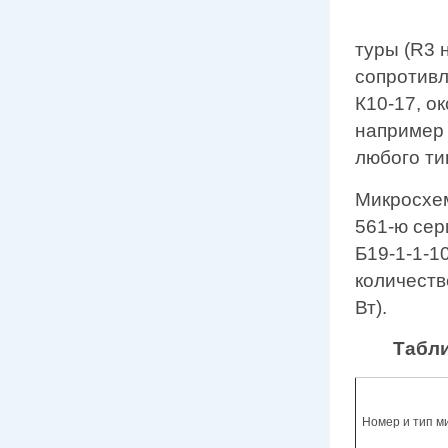
туры (R3 
сопротивл
К10-17, о
например 
любого ти
Микросхем
561-ю сер
Б19-1-1-1
количеств
Вт).
Табли
Номер и тип м