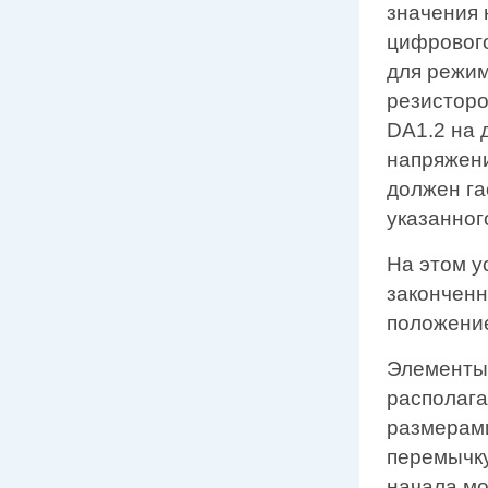
значения 
цифрового
для режи
резисторо
DA1.2 на 
напряжени
должен га
указанного
На этом у
законченн
положение
Элементы,
располага
размерами
перемычку
начала мо