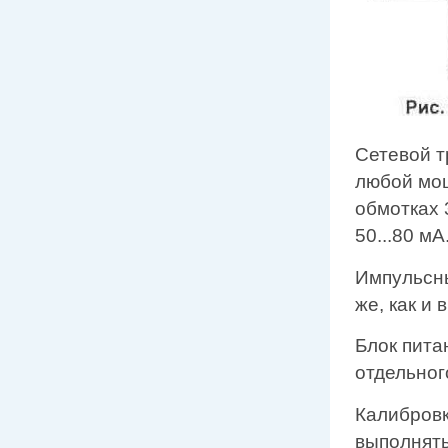
Сетевой т
любой мощ
обмотках 
50...80 мА
Импульсны
же, как и 
Блок пита
отдельног
Калибровк
выполнять