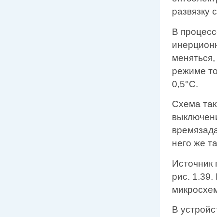
развязку 
В процесс
инерционн
меняться,
режиме то
0,5°С.
Схема так
выключени
времязада
него же т
Источник 
рис. 1.39
микросхем
В устройс