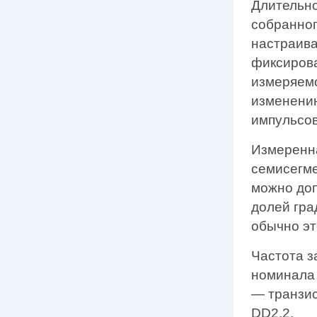
Длительно
собранног
настраива
фиксирова
измеряемо
изменению
импульсов
Измеренн
семисегме
можно доп
долей гра
обычно эт
Частота з
номинала 
— транзис
DD2.2.