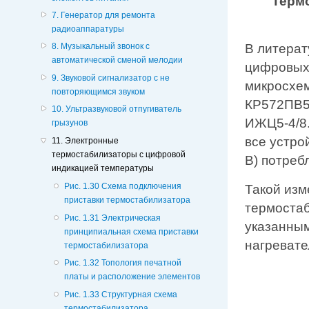
Терм
7. Генератор для ремонта
радиоаппаратуры
В литерат
8. Музыкальный звонок с
автоматической сменой мелодии
цифровых
9. Звуковой сигнализатор с не
микросхем
повторяющимся звуком
КР572ПВ5
10. Ультразвуковой отпугиватель
ИЖЦ5-4/8.
грызунов
все устро
11. Электронные
термостабилизаторы с цифровой
В) потреб
индикацией температуры
Рис. 1.30 Схема подключения
Такой изм
приставки термостабилизатора
термостаб
Рис. 1.31 Электрическая
указанным
принципиальная схема приставки
нагревате
термостабилизатора
Рис. 1.32 Топология печатной
платы и расположение элементов
Рис. 1.33 Структурная схема
термостабилизатора