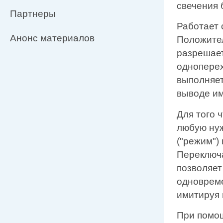
свечения 
Партнеры
Работает 
Анонс материалов
Положите
разрешает
одноперех
выполняет
выводе им
Для того 
любую нуж
("режим")
Переключа
позволяет
одновреме
имитируя 
При помо