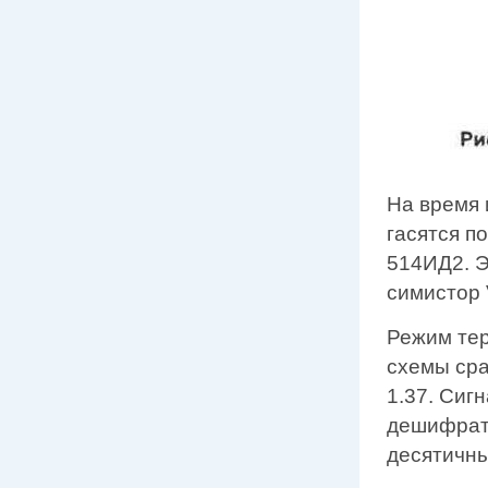
На время 
гасятся п
514ИД2. Э
симистор 
Режим тер
схемы сра
1.37. Сиг
дешифрат
десятичны