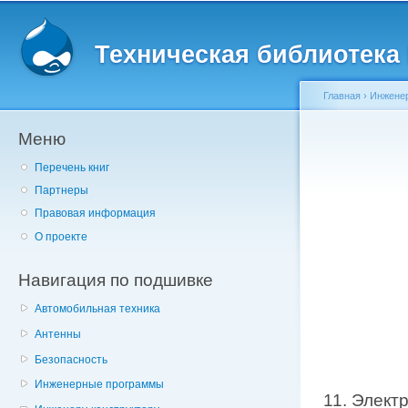
Главное меню
Пе
о
Техническая библиотека l
с
Главная
›
Инженер
Меню
Вы здесь
Перечень книг
Партнеры
Правовая информация
О проекте
Навигация по подшивке
Автомобильная техника
Антенны
Безопасность
Инженерные программы
11. Элект