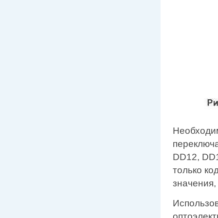
Необходи
переключа
DD12, DD1
только ко
значения,
Использов
оптоэлект