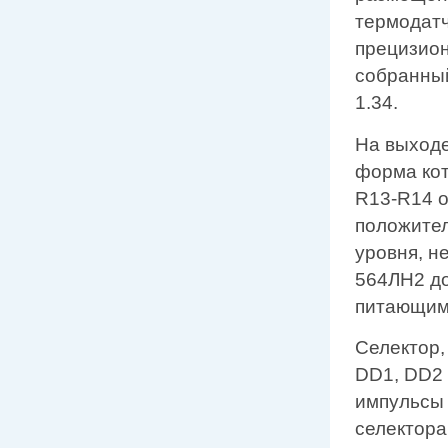
термодатч
прецизион
собранный
1.34.
На выходе
форма кот
R13-R14 о
положител
уровня, н
564ЛН2 до
питающим
Селектор,
DD1, DD2 
импульсы 
селектора