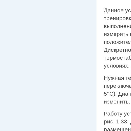
Данное ус
тренировк
выполнено
измерять 
положител
Дискретно
термостаб
условиях.
Нужная те
переключа
5°С). Диа
изменить.
Работу ус
рис. 1.33
размещен