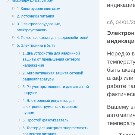
Инженеру-конструктору
индикаци
1. Конструирование схем
2. Источники питания
сб, 04/01/
3. Электрооборудование,
электроустановки
Электрон
4. Полезные схемы для радиолюбителей
индикаци
5. Электроника в быту
Нередко в
1. Два устройства для аварийной
защиты от превышения сетевого
температу
напряжения
быть аква
2. Автоматическая защита сетевой
шкаф или 
радиоаппаратуры
работе та
3. Регуляторы мощности для активной
нагрузки
фактическ
4. Электронный регулятор для
Вашему в
электроинструмента с плавным
пуском
автоматич
5. Простой фазоуказатель
температ
6. Тестер для контроля энергоемкости
элементов питания