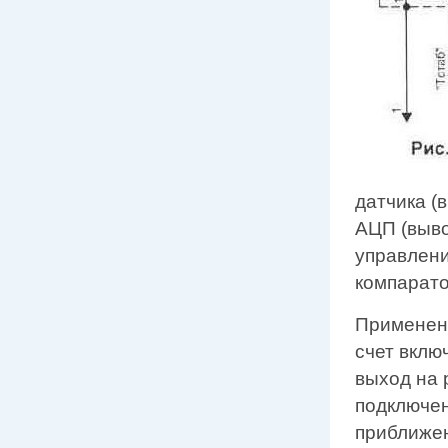
датчика (
АЦП (выво
управлени
компарато
Применени
счет вклю
выход на 
подключен
приближен