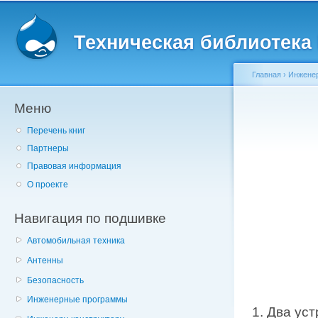
Главное меню
Пе
о
Техническая библиотека l
с
Главная
›
Инженер
Меню
Вы здесь
Перечень книг
Партнеры
Правовая информация
О проекте
Навигация по подшивке
Автомобильная техника
Антенны
Безопасность
Инженерные программы
1. Два ус