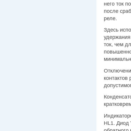
него ток п
после сраб
реле.
Здесь исп
удержания
ток, чем д
повышенно
минимальн
Отключени
контактов 
допустимог
Конденсат
кратковрем
Индикатор
HL1. Диод 
обратного