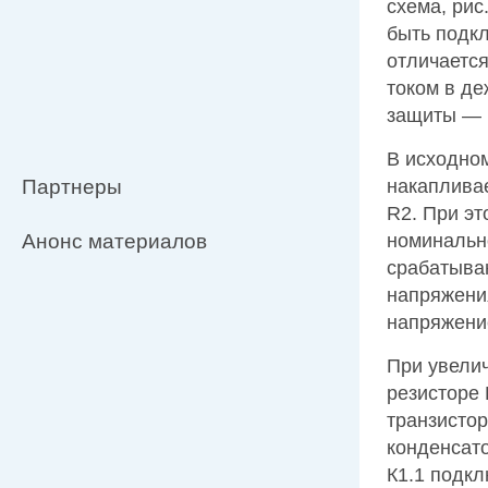
схема, рис
быть подк
отличаетс
током в д
защиты — 
В исходном
Партнеры
накапливае
R2. При э
Анонс материалов
номинально
срабатыва
напряжения
напряжение
При увелич
резисторе
транзистор
конденсато
К1.1 подкл