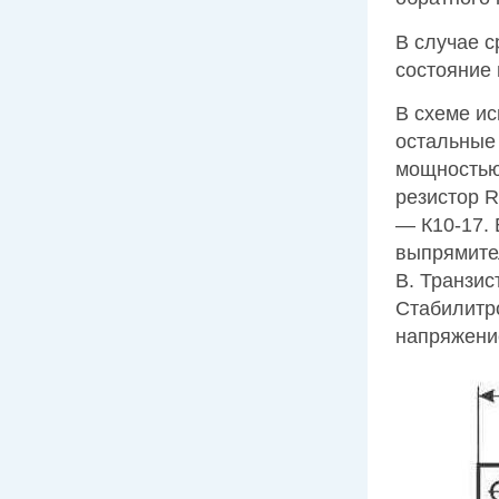
В случае 
состояние 
В схеме ис
остальные
мощностью 
резистор R
— К10-17. 
выпрямител
В. Транзис
Стабилитр
напряжение