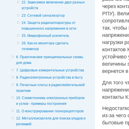
22. Зависимое включение двух разных
через конт
устройств
РПУ). Вели
23. Сетевой сигнализатор
сопротивле
24. Защита радиоаппаратуры от
так, чтобы
повышенного напряжения в сети
напряжения
25. Микрофонный усилитель
нагрузки р
26. Как из монитора сделать
контактов 
телевизор
устойчиво 
6. Практические принципиальные схемы
для дома
величины з
7. Цифровые измерительные устройства
вернется в
8. Радиоэлектронные устройства в быту
Для того ч
9. Печатные платы в радиолюбительской
напряжения
практике
контакты К
10. Схемотехника электронных приборов
и узлов - примеры построения
Недостатко
11. О конструировании технорецепторов
из-за чего
12. Металлоискатели для поиска кладов и
бытовые п
реликвий.