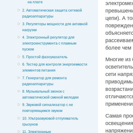
на плате
электроме
превышении
2. Автоматическая защита сетевой
радиоаппаратуры
цепи). А т
3. Регуляторы мощности для активной
поврежден
нагрузки
объясняетс
4. Электронный регулятор для
рассеивае
электроинструмента с плавным
более чем 
пуском
5. Простой фазоуказатель
Многие из 
6. Тестер для контроля энергоемкости
осветитель
элементов питания
сети напря
7. Генератор для ремонта
приводимы
радиоаппаратуры
возрастан
8. Музыкальный звонок с
отличаются
автоматической сменой мелодии
применени
9. Звуковой сигнализатор с не
повторяющимся звуком
Самая прос
10. Ультразвуковой отпугиватель
освещения
грызунов
напряжения
11. Электронные