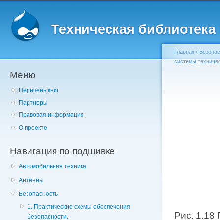
Главное меню
Пе
о
Техническая библиотека l
с
Главная
›
Безопас
системы техничес
Меню
Вы здесь
Перечень книг
Партнеры
Правовая информация
О проекте
Навигация по подшивке
Автомобильная техника
Антенны
Безопасность
1. Практические схемы обеспечения
Рис. 1.18
безопасности.