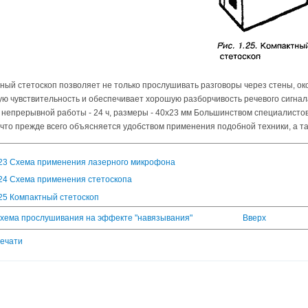
ный стетоскоп позволяет не только прослушивать разговоры через стены, о
ю чувствительность и обеспечивает хорошую разборчивость речевого сигнала
 непрерывной работы - 24 ч, размеры - 40х23 мм Большинством специалисто
 что прежде всего объясняется удобством применения подобной техники, а та
.23 Схема применения лазерного микрофона
.24 Схема применения стетоскопа
.25 Компактный стетоскоп
 Схема прослушивания на эффекте "навязывания"
Вверх
печати