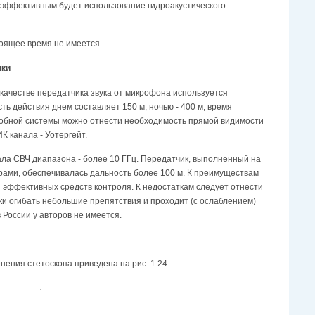
 эффективным будет использование гидроакустического
тоящее время не имеется.
ики
качестве передатчика звука от микрофона используется
ь действия днем составляет 150 м, ночью - 400 м, время
добной системы можно отнести необходимость прямой видимости
 канала - Уотергейт.
ла СВЧ диапазона - более 10 ГГц. Передатчик, выполненный на
рами, обеспечивалась дальность более 100 м. К преимуществам
я эффективных средств контроля. К недостаткам следует отнести
аки огибать небольшие препятствия и проходит (с ослаблением)
 России у авторов не имеется.
ения стетоскопа приведена на рис. 1.24.