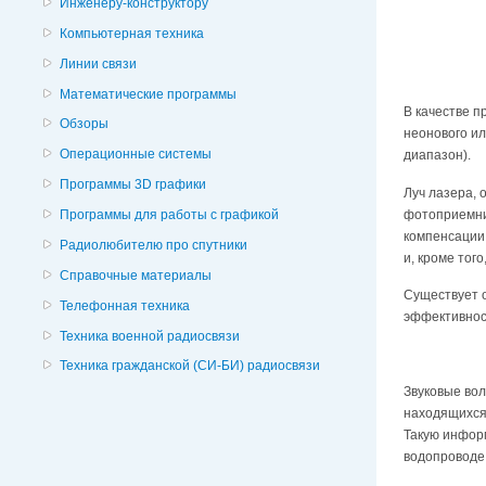
Инженеру-конструктору
Компьютерная техника
Линии связи
Математические программы
В качестве п
Обзоры
неонового ил
Операционные системы
диапазон).
Программы 3D графики
Луч лазера, 
фотоприемник
Программы для работы с графикой
компенсации 
Радиолюбителю про спутники
и, кроме тог
Справочные материалы
Существует о
Телефонная техника
эффективнос
Техника военной радиосвязи
Техника гражданской (СИ-БИ) радиосвязи
Звуковые вол
находящихся 
Такую информ
водопроводе