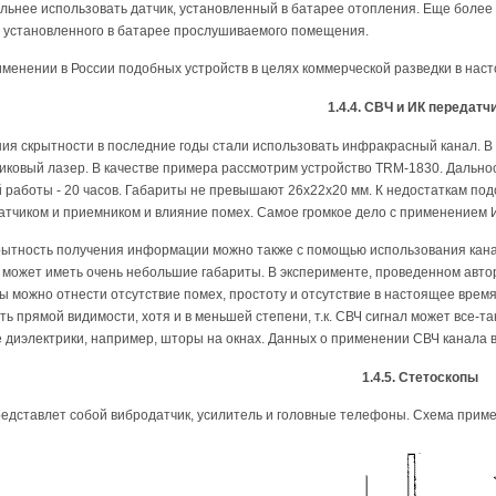
льнее использовать датчик, установленный в батарее отопления. Еще более
, установленного в батарее прослушиваемого помещения.
менении в России подобных устройств в целях коммерческой разведки в нас
1.4.4. СВЧ и ИК передатч
я скрытности в последние годы стали использовать инфракрасный канал. В 
ковый лазер. В качестве примера рассмотрим устройство ТRМ-1830. Дальност
 работы - 20 часов. Габариты не превышают 26х22х20 мм. К недостаткам по
тчиком и приемником и влияние помех. Самое громкое дело с применением ИК
рытность получения информации можно также с помощью использования кана
 может иметь очень небольшие габариты. В эксперименте, проведенном авто
ы можно отнести отсутствие помех, простоту и отсутствие в настоящее врем
ь прямой видимости, хотя и в меньшей степени, т.к. СВЧ сигнал может все-т
е диэлектрики, например, шторы на окнах. Данных о применении СВЧ канала в
1.4.5. Стетоскопы
едставлет собой вибродатчик, усилитель и головные телефоны. Схема примен