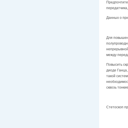
Предпочтите
передатчика
Данных о при
Для повышени
полупроводни
непрерывной
между переда
Повысить ск
диоде Ганца,
такой систем
необходимост
сквозь тонки
Стетоскоп пр