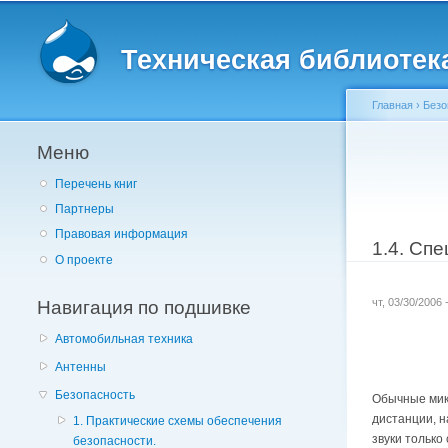
Главное меню
Техническая библиотека 
Главная
›
Безо
Меню
Вы здес
Перечень книг
Партнеры
Правовая информация
1.4. Сп
О проекте
Навигация по подшивке
чт, 03/30/2006
Автомобильная техника
Антенны
Безопасность
Обычные мик
дистанции, н
1. Практические схемы обеспечения
звуки только
безопасности.