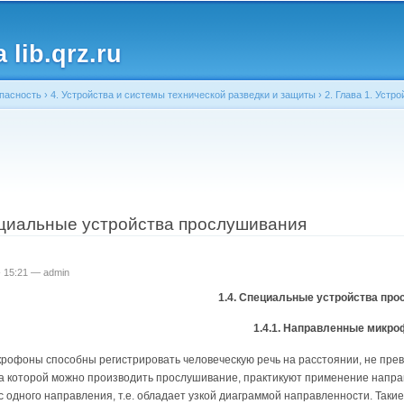
Перейти к
основному
lib.qrz.ru
содержанию
пасность
›
4. Устройства и системы технической разведки и защиты
›
2. Глава 1. Устр
ь
ециальные устройства прослушивания
 - 15:21 —
admin
1.4. Специальные устройства пр
1.4.1. Направленные микр
рофоны способны регистрировать человеческую речь на расстоянии, не пре
а которой можно производить прослушивание, практикуют применение направ
 с одного направления, т.е. обладает узкой диаграммой направленности. Таки