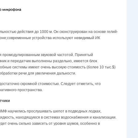
ьностью действия до 1000 м. Он сконструирован на основе гелий-
пазоне;современные устройства используют невидимый ИК
ся промодулированным звуковой частотой. Принятый
ник и передатчик выполнены раздельно, имеется блок
обные системы имеют очень высокую стоимость (более 10 тыс.$)
обработки речи для увеличения дальности.
остаточно скромной стоимостью. Следует отметить, что
ативного пространства.
атчики
 ВМФ научились прослушивать шепот в подводных лодках,
жидкость, находящуюся в системах водоснабжения и канализации.
ет очень сильно зависеть от уровня шумов, особенно в