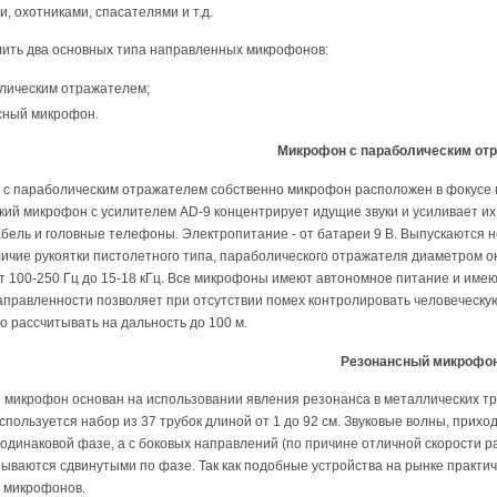
, охотниками, спасателями и т.д.
ить два основных типа направленных микрофонов:
лическим отражателем;
сный микрофон.
Микрофон с параболическим от
 с параболическим отражателем собственно микрофон расположен в фокусе 
ий микрофон с усилителем АD-9 концентрирует идущие звуки и усиливает их.
абель и головные телефоны. Электропитание - от батареи 9 В. Выпускаются 
ичие рукоятки пистолетного типа, параболического отражателя диаметром о
т 100-250 Гц до 15-18 кГц. Все микрофоны имеют автономное питание и имею
правленности позволяет при отсутствии помех контролировать человеческую 
о рассчитывать на дальность до 100 м.
Резонансный микрофо
микрофон основан на использовании явления резонанса в металлических тр
пользуется набор из 37 трубок длиной от 1 до 92 см. Звуковые волны, прихо
одинаковой фазе, а с боковых направлений (по причине отличной скорости р
азываются сдвинутыми по фазе. Так как подобные устройства на рынке практи
 микрофонов.