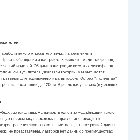
ражателем
параболического отражателя звука. Направленный
 Прост в обращении и настройке. В комплект входит микрофон,
несколькй моделей. Общим в конструкции всех этих микрофонов
коло 40 см и усилителя. Диапазон воспринимаемых частот
т разъемы для подключения к магнитофону. Острая "игольчатая"
речь на расстоянии до 1200 м. В реальных условиях (в условиях
н
убках разной длины. Например, в одной из модификаций такого
дящие к приемнику по осевому направлению, приходят к
аспространения звуковых волн в металле, а также разной длины
чески не представлены, у авторов нет данных о преимуществах