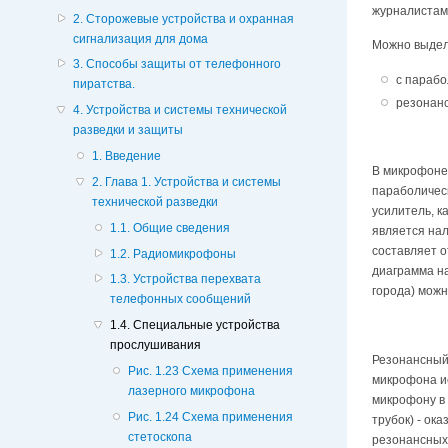
журналистами
2. Сторожевые устройства и охранная
сигнализация для дома
Можно выдел
3. Способы защиты от телефонного
с парабо
пиратства.
резонан
4. Устройства и системы технической
разведки и защиты
1. Введение
В микрофоне
2. Глава 1. Устройства и системы
параболическ
технической разведки
усилитель, к
1.1. Общие сведения
является нал
составляет о
1.2. Радиомикрофоны
диаграмма на
1.3. Устройства перехвата
города) можн
телефонных сообщений
1.4. Специальные устройства
прослушивания
Резонансный 
Рис. 1.23 Схема применения
микрофона ис
лазерного микрофона
микрофону в 
Рис. 1.24 Схема применения
трубок) - ок
стетоскопа
резонансных