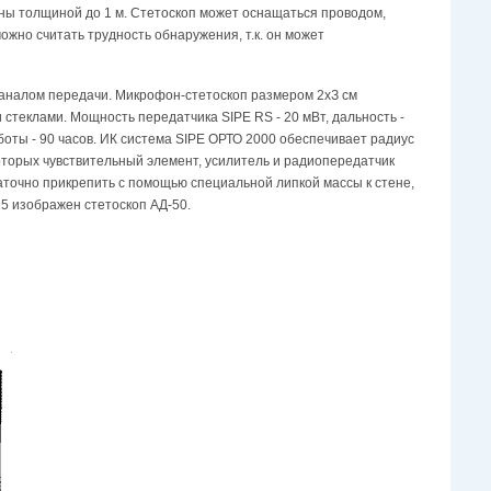
ны толщиной до 1 м. Стетоскоп может оснащаться проводом,
но считать трудность обнаружения, т.к. он может
каналом передачи. Микрофон-стетоскоп размером 2хЗ см
стеклами. Мощность передатчика SIPE RS - 20 мВт, дальность -
боты - 90 часов. ИК система SIPE ОРТО 2000 обеспечивает радиус
оторых чувствительный элемент, усилитель и радиопередатчик
точно прикрепить с помощью специальной липкой массы к стене,
25 изображен стетоскоп АД-50.