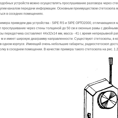
одобных устройств можно осуществлять прослушивание разговора через сте
угим каналом передачи информации. Основным преимуществом стетоскопа мож
ться в соседних помещениях.
римера приведем два устройства - SIPE RS и SIPE ОРТО2000, отличающиеся 
 прослушивание через стены толщиной до 50 см и оконные рамы с двойными 
ры передатчика составляют 44х32х14 мм, масса - 41 г, время непрерывной ра
 м и имеет широкую диаграмму направленности. Существуют стетоскопы, в к
в одном корпусе. Имеющий очень небольшие габариты, радиостетоскоп доста
олку в соседнем помещении. В качестве примера такого стетоскопа на рис. 1.