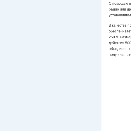
С помощью п
радио или др
устанавлива
В качестве п
обеспечивает
250 м. Разме
действия 500
объединены 
полу или пот