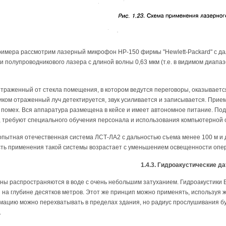
римера рассмотрим лазерный микрофон НР-150 фирмы "Hewlett-Packard" с дал
и полупроводникового лазера с длиной волны 0,63 мкм (т.е. в видимом диа
отраженный от стекла помещения, в котором ведутся переговоры, оказывает
ом отраженный луч детектируется, звук усиливается и записывается. Прием
помех. Вся аппаратура размещена в кейсе и имеет автономное питание. Под
о, требуют специального обучения персонала и использования компьютерной 
пытная отечественная система ЛСТ-ЛА2 с дальностью съема менее 100 м и д
ть применения такой системы возрастает с уменьшением освещенности опер
1.4.3. Гидроакустические д
ны распространяются в воде с очень небольшим затуханием. Гидроакустики
на глубине десятков метров. Этот же принцип можно применять, используя 
ацию можно перехватывать в пределах здания, но радиус прослушивания буд
.