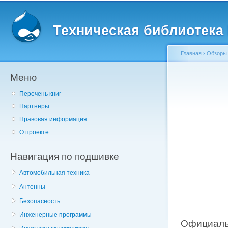
Главное меню
Пе
о
Техническая библиотека l
с
Главная
›
Обзоры
Меню
Вы здесь
Перечень книг
Партнеры
Правовая информация
О проекте
Навигация по подшивке
Автомобильная техника
Антенны
Безопасность
Инженерные программы
Официаль