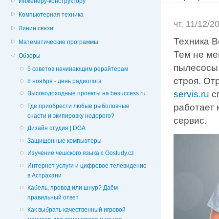
Инженеру-конструктору
Компьютерная техника
чт, 11/12/
Линии связи
Техника B
Математические программы
Тем не ме
Обзоры
пылесосы 
5 советов начинающим рерайтерам
строя. От
8 ноября - день радиолога
servis.ru
с
Высокодоходные проекты на besuccess.ru
работает 
Где приобрести любые рыболовные
снасти и экипировку недорого?
сервис.
Дизайн студия | DGA
Защищенные компьютеры
Изучение чешского языка с Gostudy.cz
Интернет услуги и цифровое телевидение
в Астрахани
Кабель, провод или шнур? Даём
правильный ответ
Как выбрать качественный игровой