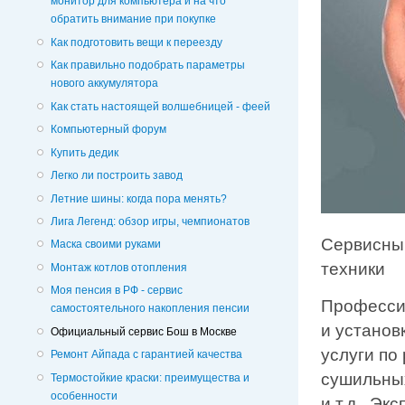
монитор для компьютера и на что
обратить внимание при покупке
Как подготовить вещи к переезду
Как правильно подобрать параметры
нового аккумулятора
Как стать настоящей волшебницей - феей
Компьютерный форум
Купить дедик
Легко ли построить завод
Летние шины: когда пора менять?
Лига Легенд: обзор игры, чемпионатов
Сервисный
Маска своими руками
техники
Монтаж котлов отопления
Моя пенсия в РФ - сервис
Професси
самостоятельного накопления пенсии
и установ
Официальный сервис Бош в Москве
услуги по
Ремонт Айпада с гарантией качества
сушильных
Термостойкие краски: преимущества и
особенности
и т.д.. Э