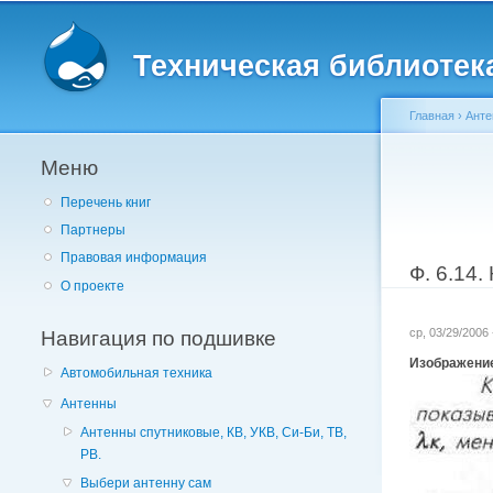
Главное меню
Техническая библиотека 
Главная
›
Ант
Меню
Вы здес
Перечень книг
Партнеры
Правовая информация
Ф. 6.14
О проекте
Навигация по подшивке
ср, 03/29/2006
Изображени
Автомобильная техника
Антенны
Антенны спутниковые, КВ, УКВ, Си-Би, ТВ,
РВ.
Выбери антенну сам