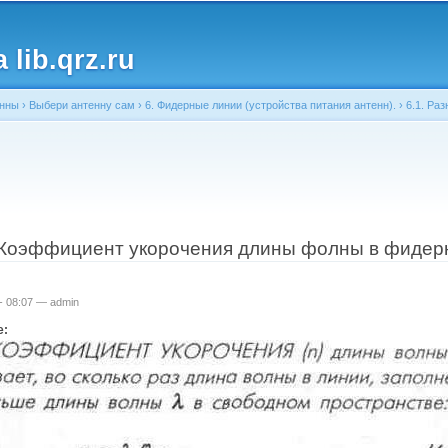
Перейти к
основному
lib.qrz.ru
содержанию
енны
›
Выбери антенну сам
›
6. Фидерные линии (устройства питания антенн).
›
6.1. Ра
ь
. Коэффициент укорочения длины фолны в фидер
 - 08:07 —
admin
е: