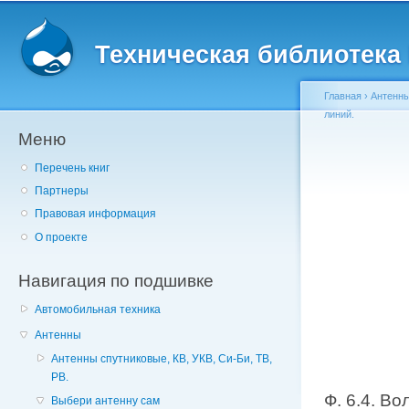
Главное меню
Пе
о
Техническая библиотека l
с
Главная
›
Антенн
линий.
Меню
Вы здесь
Перечень книг
Партнеры
Правовая информация
О проекте
Навигация по подшивке
Автомобильная техника
Антенны
Антенны спутниковые, КВ, УКВ, Си-Би, ТВ,
РВ.
Ф. 6.4. В
Выбери антенну сам