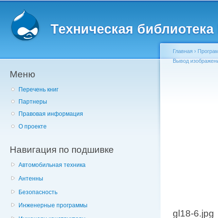
Главное меню
Пе
о
Техническая библиотека l
с
Главная
›
Програм
Вывод изображени
Меню
Вы здесь
Перечень книг
Партнеры
Правовая информация
О проекте
Навигация по подшивке
Автомобильная техника
Антенны
Безопасность
Инженерные программы
gl18-6.jpg