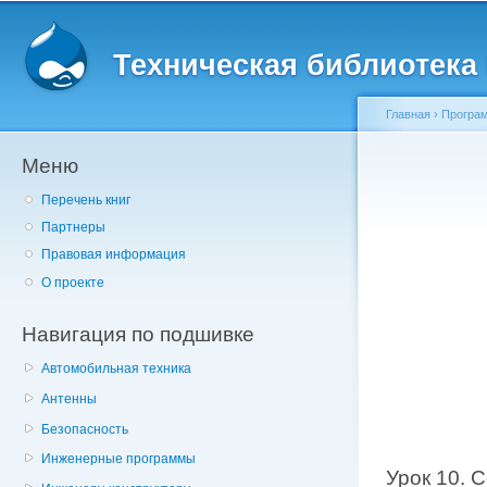
Главное меню
Пе
о
Техническая библиотека l
с
Главная
›
Програм
Меню
Вы здесь
Перечень книг
Партнеры
Правовая информация
О проекте
Навигация по подшивке
Автомобильная техника
Антенны
Безопасность
Инженерные программы
Урок 10. 