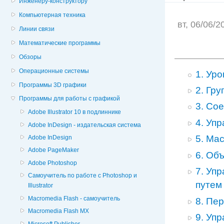
Инженеру-конструктору
Компьютерная техника
вт, 06/06/
Линии связи
Математические программы
Обзоры
Операционные системы
1. Ур
Программы 3D графики
2. Гр
Программы для работы с графикой
3. Со
Adobe Illustrator 10 в подлиннике
4. Уп
Adobe InDesign - издательская система
5. Ма
Adobe InDesign
Adobe PageMaker
6. Об
Adobe Photoshop
7. Уп
Cамоучитель по работе с Photoshop и
путем
Illustrator
Macromedia Flash - самоучитель
8. Пе
Macromedia Flash MX
9. Уп
Microsoft Publisher