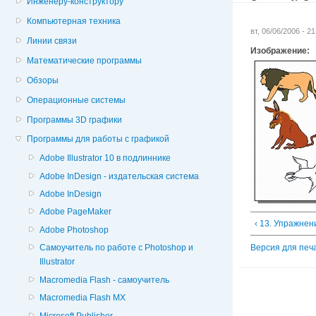
Инженеру-конструктору
Компьютерная техника
вт, 06/06/2006 - 2
Линии связи
Изображение:
Математические программы
Обзоры
Операционные системы
Программы 3D графики
Программы для работы с графикой
Adobe Illustrator 10 в подлиннике
Adobe InDesign - издательская система
Adobe InDesign
Adobe PageMaker
‹ 13. Упражнен
Adobe Photoshop
Версия для печ
Cамоучитель по работе с Photoshop и
Illustrator
Macromedia Flash - самоучитель
Macromedia Flash MX
Microsoft Publisher