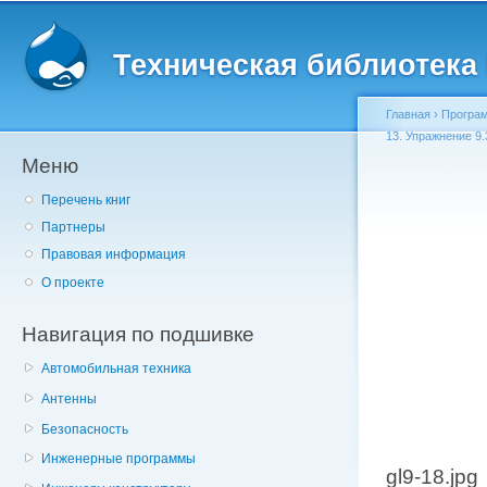
Главное меню
Пе
о
Техническая библиотека l
с
Главная
›
Програм
13. Упражнение 9.
Меню
Вы здесь
Перечень книг
Партнеры
Правовая информация
О проекте
Навигация по подшивке
Автомобильная техника
Антенны
Безопасность
Инженерные программы
gl9-18.jpg