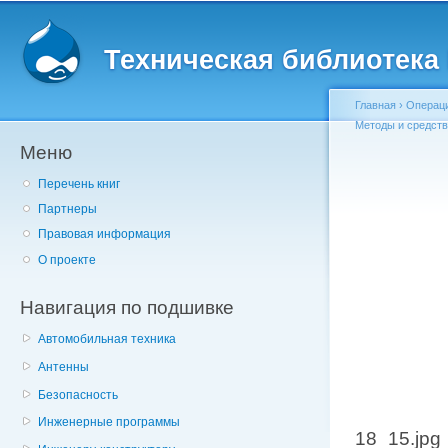
Главное меню
Пе
о
Техническая библиотека l
с
Главная
›
Операц
Методы и средст
Меню
Вы здесь
Перечень книг
Партнеры
Правовая информация
О проекте
Навигация по подшивке
Автомобильная техника
Антенны
Безопасность
Инженерные программы
18_15.jpg