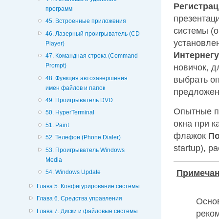
Регистра
программ
презентац
45. Встроенные приложения
системы (
46. Лазерный проигрыватель (CD
установле
Player)
Интернег
47. Командная строка (Command
Prompt)
новичок, д
48. Функция автозавершения
выбрать о
имен файлов и папок
предложен
49. Проигрыватель DVD
Опытные п
50. HyperTerminal
окна при к
51. Paint
флажок
По
52. Телефон (Phone Dialer)
startup), 
53. Проигрыватель Windows
Media
Примеча
54. Windows Update
Глава 5. Конфигурирование системы
Глава 6. Средства управления
Основ
Глава 7. Диски и файловые системы
реком