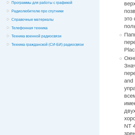
вер
Программы для работы с графикой
поз
Радиолюбителю про спутники
это
Справочные материалы
пол
Телефонная техника
Пап
Техника военной радиосвязи
пер
Техника гражданской (СИ-БИ) радиосвязи
Plac
Окн
Зна
пер
and
упра
все
име
двух
хор
NT 4
зре