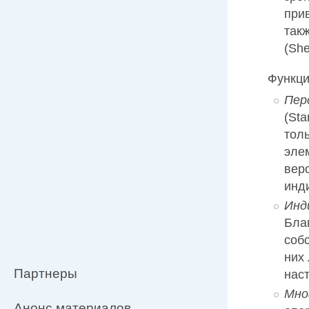
при
так
(She
Функци
Пер
(Sta
тол
эле
вер
инд
Инд
Бла
соб
них
Партнеры
нас
Мно
Анонс материалов