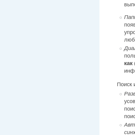
вып
Пап
поя
упр
люб
Диа
пол
как
инф
Поиск 
Раз
усо
пои
пои
Авт
син