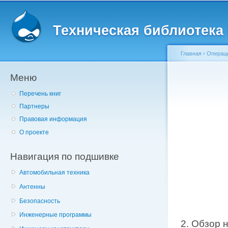
Главное меню
Пе
о
Техническая библиотека l
с
Главная
›
Операц
Меню
Вы здесь
Перечень книг
Партнеры
Правовая информация
О проекте
Навигация по подшивке
Автомобильная техника
Антенны
Безопасность
Инженерные программы
2. Обзор 