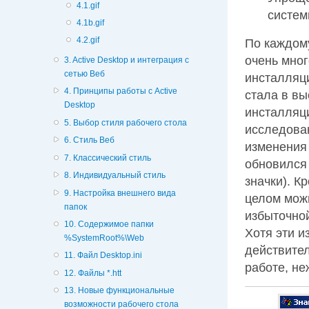
4.1.gif
систе
4.1b.gif
4.2.gif
По каждом
очень мног
3. Active Desktop и интеграция с
сетью Веб
инсталляц
4. Принципы работы с Active
стала в вы
Desktop
инсталляц
5. Выбор стиля рабочего стола
исследован
6. Стиль Веб
изменения 
7. Классический стиль
обновился
8. Индивидуальный стиль
значки). К
9. Настройка внешнего вида
целом можн
папок
избыточно
10. Содержимое папки
Хотя эти и
%SystemRoot%\Web
действител
11. Файл Desktop.ini
работе, не
12. Файлы *.htt
13. Новые функциональные
возможности рабочего стола