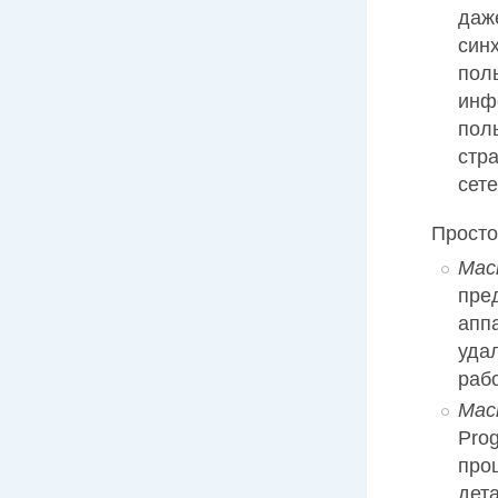
даже
син
пол
инф
пол
стр
сет
Просто
Мас
пре
апп
уда
раб
Мас
Pro
про
дет