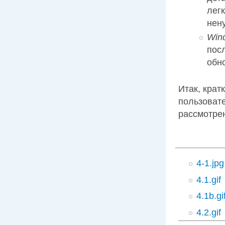
лег
нен
Win
пос
обн
Итак, крат
пользовате
рассмотре
4-1.jpg
4.1.gif
4.1b.gi
4.2.gif