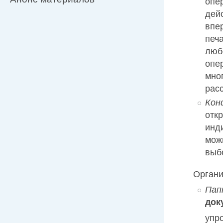
опе
дей
впе
печ
люб
опе
мно
рас
Кон
отк
инд
мож
выб
Органи
Пап
док
упр