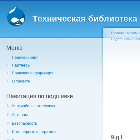
Главное меню
Пе
о
Техническая библиотека l
с
Главная
›
Матема
Подстановки с по
Меню
Вы здесь
Перечень книг
Партнеры
Правовая информация
О проекте
Навигация по подшивке
Автомобильная техника
Антенны
Безопасность
Инженерные программы
9.gif