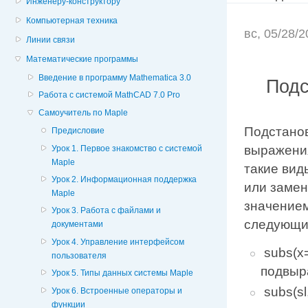
Инженеру-конструктору
Компьютерная техника
вс, 05/28/
Линии связи
Математические программы
Введение в программу Mathematica 3.0
Подс
Работа с системой MathCAD 7.0 Pro
Самоучитель по Maple
Подстанов
Предисловие
выражения
Урок 1. Первое знакомство с системой
Maple
такие вид
Урок 2. Информационная поддержка
или замен
Maple
значением
Урок 3. Работа с файлами и
следующие
документами
Урок 4. Управление интерфейсом
subs(x
пользователя
подвыр
Урок 5. Типы данных системы Maple
subs(sl
Урок 6. Встроенные операторы и
функции