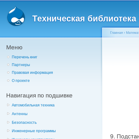
Главное меню
Пе
о
Техническая библиотека l
с
Главная
›
Матема
Меню
Вы здесь
Перечень книг
Партнеры
Правовая информация
О проекте
Навигация по подшивке
Автомобильная техника
Антенны
Безопасность
Инженерные программы
9. Подста