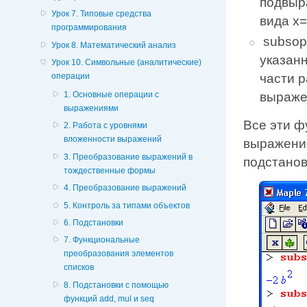
подвыра
Урок 7. Типовые средства
вида х=
программирования
subsop(
Урок 8. Математический анализ
указанн
Урок 10. Символьные (аналитические)
операции
части р
1. Основные операции с
выраже
выражениями
Все эти ф
2. Работа с уровнями
вложенности выражений
выражени
3. Преобразование выражений в
подстанов
тождественные формы
4. Преобразование выражений
5. Контроль за типами объектов
6. Подстановки
7. Функциональные
преобразования элементов
списков
8. Подстановки с помощью
функций add, mul и seq