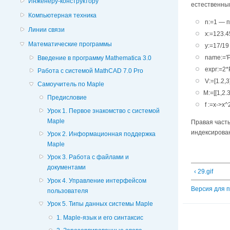
Инженеру-конструктору
естественны
Компьютерная техника
n:=1 — п
Линии связи
х:=123.4
Математические программы
у:=17/19
name:='P
Введение в программу Mathematica 3.0
expr:=2*
Работа с системой MathCAD 7.0 Pro
V:=[1.2,
Самоучитель по Maple
М:=[[1,2
Предисловие
f :=х->х
Урок 1. Первое знакомство с системой
Maple
Правая част
индексирован
Урок 2. Информационная поддержка
Maple
Урок 3. Работа с файлами и
документами
‹ 29.gif
Урок 4. Управление интерфейсом
Версия для 
пользователя
Урок 5. Типы данных системы Maple
1. Maple-язык и его синтаксис