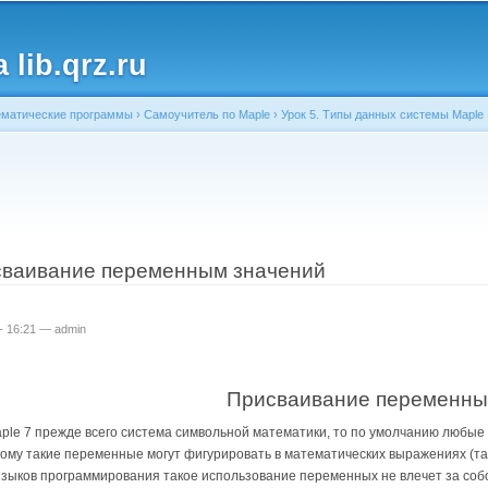
Перейти к
основному
lib.qrz.ru
содержанию
матические программы
›
Самоучитель по Maple
›
Урок 5. Типы данных системы Maple
ь
сваивание переменным значений
 - 16:21 —
admin
Присваивание переменны
ple 7 прежде всего система символьной математики, то по умолчанию любые
ому такие переменные могут фигурировать в математических выражениях (таки
языков программирования такое использование переменных не влечет за соб