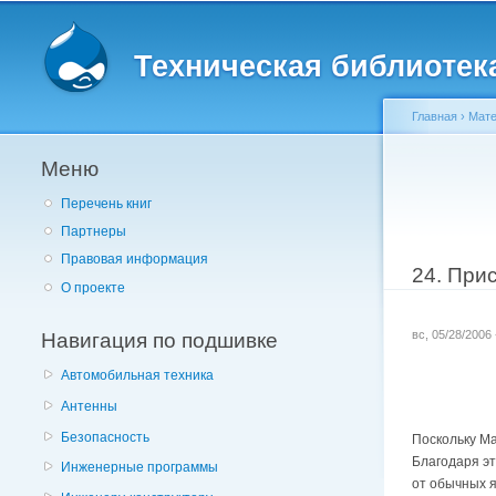
Главное меню
Техническая библиотека 
Главная
›
Мате
Меню
Вы здес
Перечень книг
Партнеры
Правовая информация
24. При
О проекте
Навигация по подшивке
вс, 05/28/2006
Автомобильная техника
Антенны
Безопасность
Поскольку Ma
Благодаря эт
Инженерные программы
от обычных 