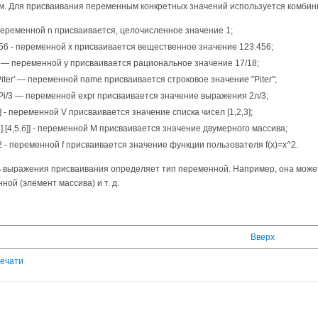
м. Для присваивания переменным конкретных значений используется комбин
еременной n присваивается, целочисленное значение 1;
56 - переменной х присваивается вещественное значение 123.456;
 — переменной у присваивается рациональное значение 17/18;
iter' — переменной name присваивается строковое значение "Piter";
Pi/3 — переменной ехрг присваивается значение выражения 2л/3;
3] - переменной V присваивается значение списка чисел [1,2,3];
.3].[4,5.б]] - переменной М присваивается значение двумерного массива;
^2 - переменной f присваивается значение функции пользователя f(x)=x^2.
ь выражения присваивания определяет тип переменной. Например, она может
ной (элемент массива) и т. д.
Вверх
печати