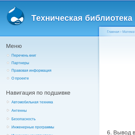
Главное меню
Пе
о
Техническая библиотека l
с
Главная
›
Матема
Меню
Вы здесь
Перечень книг
Партнеры
Правовая информация
О проекте
Навигация по подшивке
Автомобильная техника
Антенны
Безопасность
Инженерные программы
6. Вывод