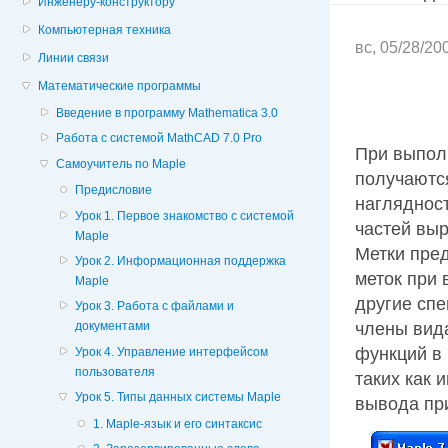
Инженеру-конструктору
Компьютерная техника
вс, 05/28/20
Линии связи
Математические программы
Введение в программу Mathematica 3.0
Работа с системой MathCAD 7.0 Pro
При выпол
Самоучитель по Maple
получаютс
Предисловие
нагляднос
Урок 1. Первое знакомство с системой
частей выр
Maple
Метки пре
Урок 2. Информационная поддержка
меток при 
Maple
другие спе
Урок 3. Работа с файлами и
члены вид
документами
функций в 
Урок 4. Управление интерфейсом
пользователя
таких как 
Урок 5. Типы данных системы Maple
вывода пр
1. Maple-язык и его синтаксис