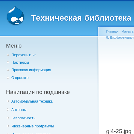
Главное меню
Пе
о
Техническая библиотека l
с
Главная
›
Матема
8. Дифференциал
Меню
Вы здесь
Перечень книг
Партнеры
Правовая информация
О проекте
Навигация по подшивке
Автомобильная техника
Антенны
Безопасность
Инженерные программы
gl4-25.jpg