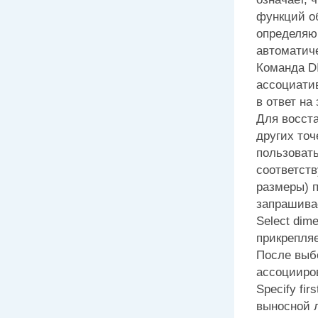
функций об
определяю
автоматиче
Команда D
ассоциатив
в ответ на
Для восста
других точ
пользоват
соответст
размеры) 
запрашива
Select dime
прикрепля
После выбо
ассоцииро
Specify firs
выносной л