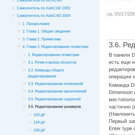
Самоучитель по ArchiCAD
Самоучитель по AutoCAD 2002
ср, 05/17/20
Самоучитель по AutoCAD 2004
1. Предисловие
2. Глава 1. Общие сведения
3. Глава 2. Примитивы
3.6. Ре
4. Глава 3. Редактирование геометрии
В панели
D
1. Редактирование геометрии
есть еще 
3.1. Ручки и выбор объектов
редактиро
3.2. Команды общего
операции 
редактирования
3.3. Редактирование полилиний
Команда D
Dimension
3.4. Редактирование мультилиний
местополо
3.5. Редактирование надписей
частично (
3.6. Редактирование размеров
(Наклонит
103.gif
Первый за
104.gif
Enter type
106.gif