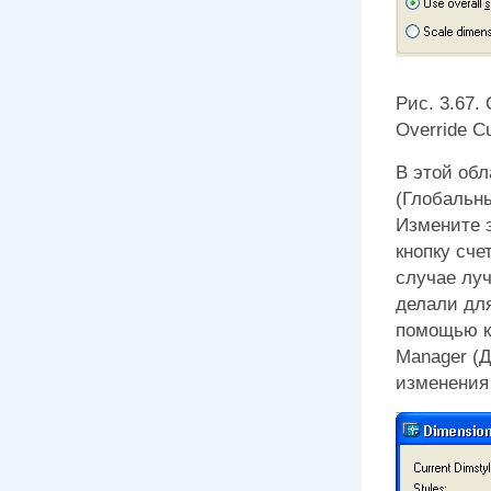
Рис. 3.67.
Override Cu
В этой об
(Глобальны
Измените э
кнопку сче
случае луч
делали для
помощью 
Manager
(Д
изменения 