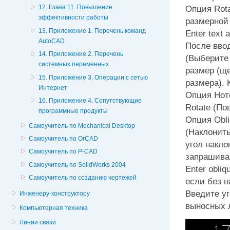
Опция
Rot
12. Глава 11. Повышение
эффективности работы
размерной 
13. Приложение 1. Перечень команд
Enter text 
AutoCAD
После вво
14. Приложение 2. Перечень
(Выберите 
системных переменных
размер (щ
15. Приложение 3. Операции с сетью
размера). 
Интернет
Опция Нот
16. Приложение 4. Сопутствующие
Rotate
(Пов
программные продукты
Опция
Obl
Самоучитель по Mechanical Desktop
(Наклонит
Самоучитель по OrCAD
угол накло
Самоучитель по P-CAD
запрашивая
Самоучитель по SolidWorks 2004
Enter obliq
Самоучитель по созданию чертежей
если без н
Введите уг
Инженеру-конструктору
выносных л
Компьютерная техника
Линии связи