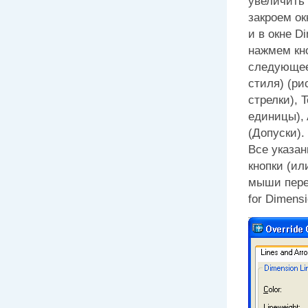
увеличить 
закроем о
и в окне
Di
нажмем кн
следующе
стиля) (ри
стрелки),
T
единицы),
(Допуски).
Все указа
кнопки (и
мыши пере
for Dimens