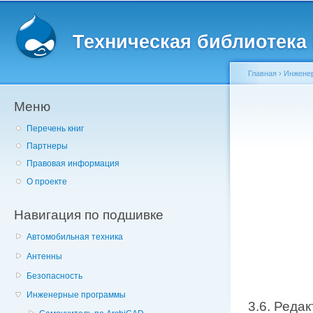
Главное меню
Пе
о
Техническая библиотека l
с
Главная
›
Инжене
Меню
Вы здесь
Перечень книг
Партнеры
Правовая информация
О проекте
Навигация по подшивке
Автомобильная техника
Антенны
Безопасность
Инженерные программы
3.6. Реда