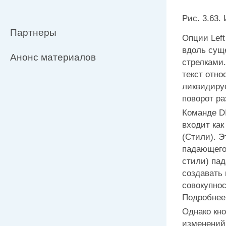
Рис. 3.63.
Партнеры
Опции
Left
вдоль сущ
Анонс материалов
стрелками
текст отно
ликвидиру
поворот ра
Команде D
входит как
(Стили). Э
падающег
стили) па
создавать
совокупно
Подробнее 
Однако кн
изменений