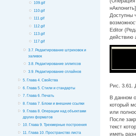
(Операция
109.gif
нАклонить]
110.gif
Доступны 
111.gif
возможнос
112.gif
Editor
(Реда
113.gif
действию 
117.gif
3.7. Редактирование штриховок и
заливок
3.8. Редактирование эллипсов
3.9. Редактирование сплайнов
5. Глава 4. Свойства
Рис. 3.61.
6. Глава 5. Стили и стандарты
7. Глава 6. Печать
В данном о
8. Глава 7. Блоки и внешние ссылки
который мо
или полнос
9. Глава 8. Операции над объектами
других форматов
После закр
10. Глава 9. Трехмерные построения
текст кото
11. Глава 10. Пространство листа
иметь разн