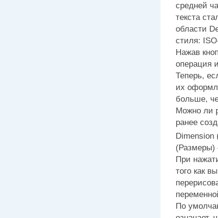
средней ч
текста ста
области
De
стиля: ISO-
Нажав кно
операция 
Теперь, ес
их оформле
больше, ч
Можно ли 
ранее соз
Dimension
(Размеры)
При нажати
того как 
перерисов
переменно
По умолча
означает,