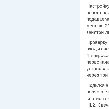
Настройку
порога пе
подаваемо
меньше 20
занятой л
Проверку 
входы сче
4 микросх
первонач
установле
через три
Подключая
полярност
снятие те
HL2. Свеч