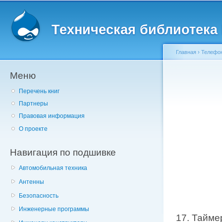
Главное меню
Пе
о
Техническая библиотека l
с
Главная
›
Телефон
Меню
Вы здесь
Перечень книг
Партнеры
Правовая информация
О проекте
Навигация по подшивке
Автомобильная техника
Антенны
Безопасность
Инженерные программы
17. Тайме