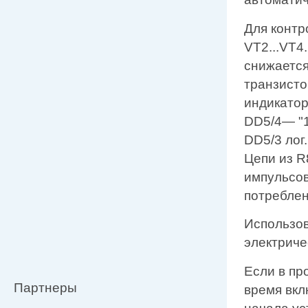
Для контр
VT2...VT4
снижается 
транзисто
индикатор
DD5/4— "1
DD5/3 лог.
Цепи из R
импульсов
потреблен
Использов
электриче
Если в пр
Партнеры
время вкл