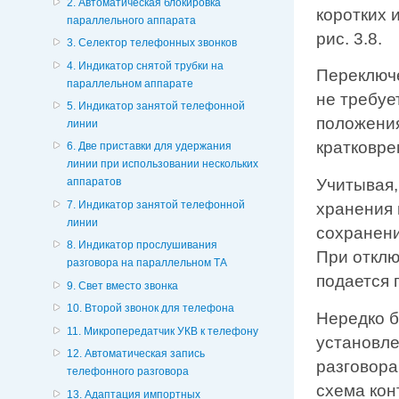
2. Автоматическая блокировка
коротких 
параллельного аппарата
рис. 3.8.
3. Селектор телефонных звонков
4. Индикатор снятой трубки на
Переключе
параллельном аппарате
не требуе
5. Индикатор занятой телефонной
положения
линии
кратковре
6. Две приставки для удержания
линии при использовании нескольких
Учитывая,
аппаратов
7. Индикатор занятой телефонной
хранения 
линии
сохранени
8. Индикатор прослушивания
При отклю
разговора на параллельном ТА
подается 
9. Свет вместо звонка
10. Второй звонок для телефона
Нередко б
11. Микропередатчик УКВ к телефону
установле
12. Автоматическая запись
разговора
телефонного разговора
схема кон
13. Адаптация импортных