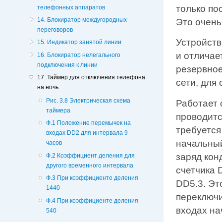
только по
телефонных аппаратов
14. Блокиратор междугородных
Это очень
переговоров
Устройст
15. Индикатор занятой линии
и отличае
16. Блокиратор нелегального
подключения к линии
резервное
17. Таймер для отключения телефона
сети, для
на ночь
Pис. 3.8 Электрическая схема
Работает
таймера
проводитс
Ф.1 Положение перемычек на
требуется
входах DD2 для интервала 9
начальный
часов
заряд кон
Ф.2 Коэффициент деления для
другого временного интервала
счетчика 
Ф.3 При коэффициенте деления
DD5.3. Эт
1440
переключи
Ф.4 При коэффициенте деления
входах на
540