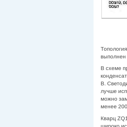
Топология
выполнен 
В схеме п
конденсат
В. Светод
лучше исп
можно за
менее 200
Кварц ZQ1
широко ис