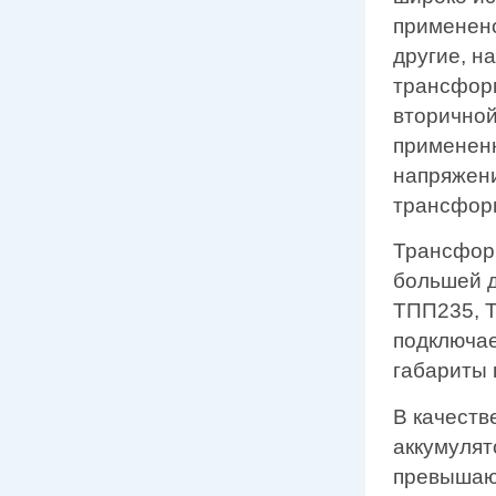
применено
другие, н
трансформ
вторичной
примененн
напряжени
трансформ
Трансформ
большей 
ТПП235, Т
подключае
габариты 
В качеств
аккумулят
превышаю