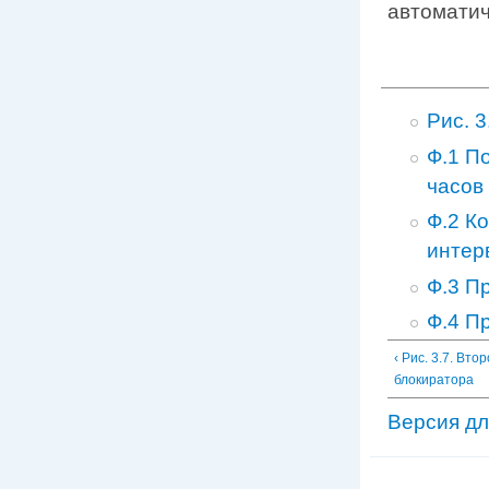
автоматич
Pис. 
Ф.1 П
часов
Ф.2 К
интер
Ф.3 П
Ф.4 П
‹ Рис. 3.7. Вт
блокиратора
Версия дл