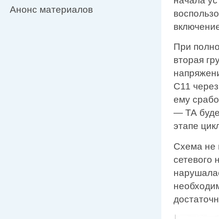
начала ус
Анонс материалов
воспользо
включение
При полно
вторая гр
напряжени
С11 через
ему срабо
— ТА буде
этапе цик
Схема не 
сетевого 
нарушалас
необходим
достаточн