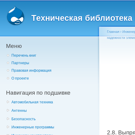
Главное меню
Пе
о
Техническая библиотека l
с
Главная
›
Инженер
надежности элем
Меню
Вы здесь
Перечень книг
Партнеры
Правовая информация
О проекте
Навигация по подшивке
Автомобильная техника
Антенны
Безопасность
Инженерные программы
2.8. Выпр