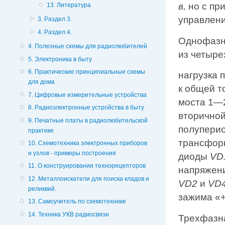
в,
но с пр
13. Литература
управлени
3. Раздел 3.
4. Раздел 4.
Однофазна
4. Полезные схемы для радиолюбителей
из четыре
5. Электроника в быту
6. Практические принципиальные схемы
нагрузка 
для дома
к общей т
7. Цифровые измерительные устройства
моста 1—2
8. Радиоэлектронные устройства в быту
вторичной
9. Печатные платы в радиолюбительской
полуперио
практике
трансформ
10. Схемотехника электронных приборов
и узлов - примеры построения
диоды
VD
11. О конструировании технорецепторов
напряжени
12. Металлоискатели для поиска кладов и
VD2
и
VD4
реликвий.
зажима «+
13. Самоучитель по схемотехнике
14. Техника УКВ радиосвязи
Трехфазна