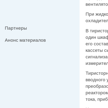
вентилято
При жидко
охладител
Партнеры
В тиристо
один шкаф
Анонс материалов
его соста
кассеты с
сигнализа
измерител
Тиристорн
вводного 
преобразо
реакторо
тока, при