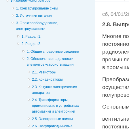
Инженеру-конструктору
1. Конструирование схем
сб, 04/01/
2. Источники питания
3. Электрооборудование,
2.8. Вып
электроустановки
Многие по
1. Раздел 1.
постоянно
2. Раздел 2.
радиоэлек
1. Общие справочные сведения
промышлен
2. Обеспечение надежности
элементов,устройств,машин
в промышл
2.1. Резисторы
Преобразо
2.2. Конденсаторы
осуществл
2.3. Катушки электрических
аппаратов
полупрово
2.4. Трансформаторы,
применяемые в устройствах
Основными
автоматики и электроники
вентильна
2.5. Электронные лампы
постоянн
2.6. Полупроводниковые