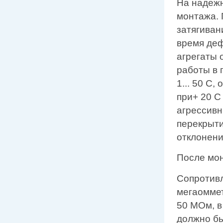
На надежн
монтажа. 
затягиван
время деф
агрегаты
работы в 
1... 50 С
при+ 20 С
агрессивн
перекрыти
отклонени
После мон
Сопротивл
мегаоммет
50 МОм, в
должно бы