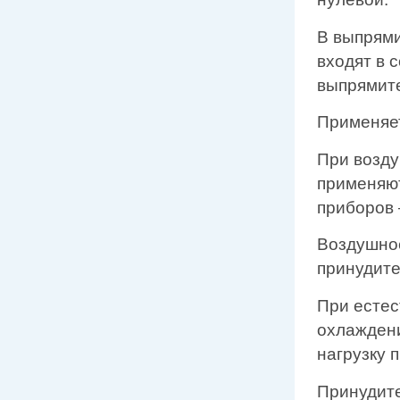
В выпрями
входят в 
выпрямите
Применяет
При возду
применяют
приборов
Воздушно
принудит
При естес
охлажден
нагрузку 
Принудит