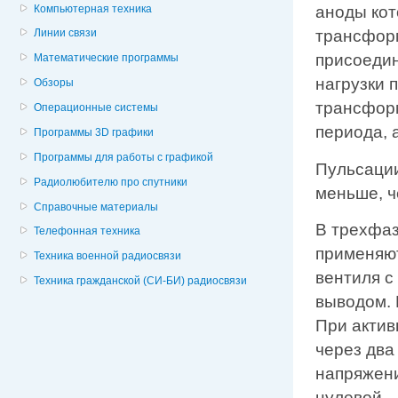
Компьютерная техника
аноды кот
трансформ
Линии связи
присоедин
Математические программы
нагрузки 
Обзоры
трансформ
Операционные системы
периода, 
Программы 3D графики
Программы для работы с графикой
Пульсации
Радиолюбителю про спутники
меньше, ч
Справочные материалы
В трехфаз
Телефонная техника
применяют
Техника военной радиосвязи
вентиля с
Техника гражданской (СИ-БИ) радиосвязи
выводом. 
При актив
через два
напряжени
нулевой.