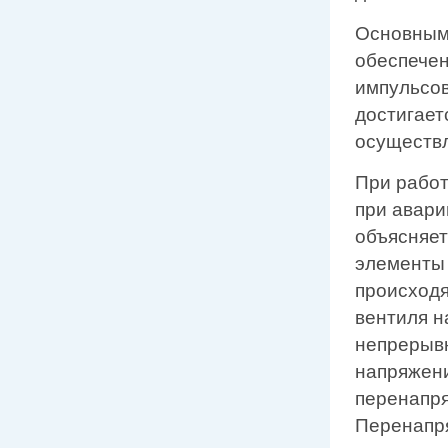
Основным 
обеспечен
импульсов
достигает
осуществл
При работ
при авари
объясняет
элементы 
происходя
вентиля н
непрерывн
напряжени
перенапря
Перенапря