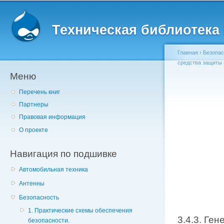
Главное меню
Пе
о
Техническая библиотека l
с
Главная
›
Безопас
средства защиты
Меню
Вы здесь
Перечень книг
Партнеры
Правовая информация
О проекте
Навигация по подшивке
Автомобильная техника
Антенны
Безопасность
1. Практические схемы обеспечения
3.4.3. Ге
безопасности.