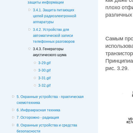
как даже с
защиты информации
плохо отф
3.4.1. Защита питающих
различных
цепей радиоэлектронной
аппаратуры
3.4.2. Устройство для
автоматической записи
Самым про
телефонных разговоров
использов
3.4.3. Генераторы
транзистор
акустического шума
Принципиа
3-29.gif
рис. 3.29.
3-30.gif
3-31.gif
3-32.gif
5. Охранные устройства - практическая
схемотехника
6. Инфракрасная техника
7. Осторожно - радиация
8. Охранные устройства и средства
безопасности