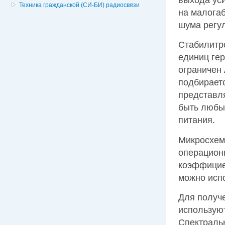
Техника гражданской (СИ-БИ) радиосвязи
на малога
шума регул
Стабилитро
единиц гер
ограничен
подбирает
представл
быть любы
питания.
Микросхем
операционн
коэффицие
можно исп
Для получ
использую
Спектраль