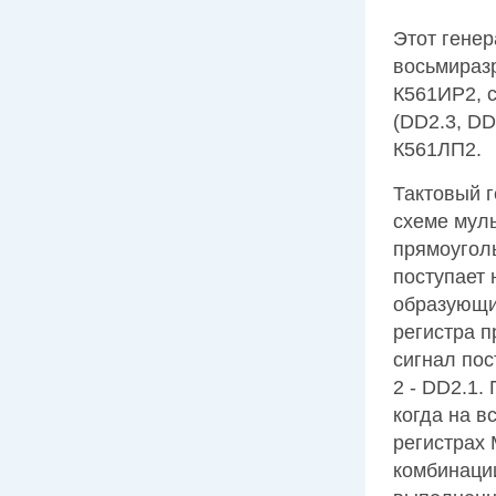
Этот гене
восьмираз
К561ИР2, с
(DD2.3, DD
К561ЛП2.
Тактовый г
схеме мул
прямоуголь
поступает 
образующи
pегистpа п
сигнал пос
2 - DD2.1.
когда на в
регистрах
комбинации