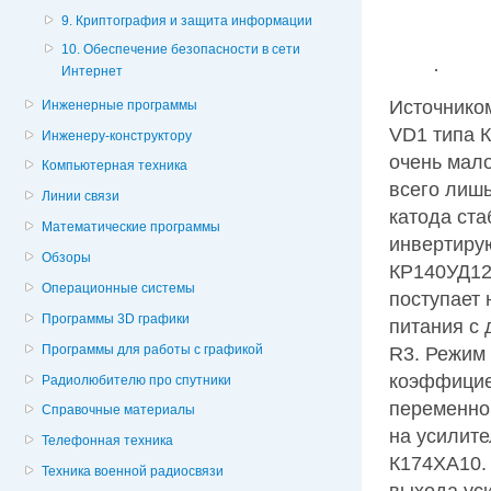
9. Криптография и защита информации
10. Обеспечение безопасности в сети
Интернет
Источнико
Инженерные программы
VD1 типа 
Инженеру-конструктору
очень мало
Компьютерная техника
всего лишь
Линии связи
катода ста
Математические программы
инвертиру
Обзоры
КР140УД12
Операционные системы
поступает
Программы 3D графики
питания с 
Программы для работы с графикой
R3. Режим
коэффициен
Радиолюбителю про спутники
переменног
Справочные материалы
на усилит
Телефонная техника
К174ХА10. 
Техника военной радиосвязи
выхода уси