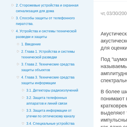
2. Сторожевые устройства и охранная
сигнализация для дома
чт, 03/30/20
3. Способы защиты от телефонного
пиратства.
4. Устройства и системы технической
Акустичес
разведки и защиты
акустическ
1. Введение
для оценки
2. Глава 1. Устройства и системы
технической разведки
Под "шумом
3. Глава 2. Технические средства
называемы
защиты объектов
амплитудны
4. Глава 3. Технические средства
спектральн
защиты информации
3.1. Детекторы радиоизлучений
В более ши
3.2. Защита телефонных
понимают 
аппаратов и линий связи
кратковре
3.3. Защита информации от
выделяют 
утечки по оптическому каналу
импульсный
3.4. Специальные устройства