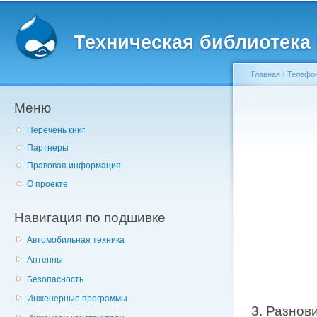
Главное меню
Пе
о
Техническая библиотека l
с
Главная
›
Телефон
Меню
Вы здесь
Перечень книг
Партнеры
Правовая информация
О проекте
Навигация по подшивке
Автомобильная техника
Антенны
Безопасность
Инженерные программы
3. Разнов