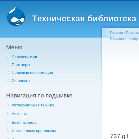
Главное меню
Пе
о
Техническая библиотека l
с
Главная
›
Програм
Взаимное преобраз
Меню
Вы здесь
Перечень книг
Партнеры
Правовая информация
О проекте
Навигация по подшивке
Автомобильная техника
Антенны
Безопасность
Инженерные программы
737.gif