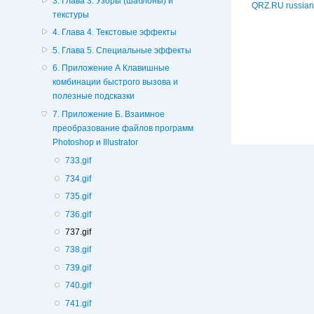
3. Глава 3. Узоры (шаблоны) и
QRZ.RU russian
текстуры
4. Глава 4. Текстовые эффекты
5. Глава 5. Специальные эффекты
6. Приложение А Клавишные
комбинации быстрого вызова и
полезные подсказки
7. Приложение Б. Взаимное
преобразование файлов программ
Photoshop и Illustrator
733.gif
734.gif
735.gif
736.gif
737.gif
738.gif
739.gif
740.gif
741.gif