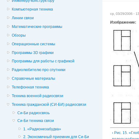
Инженеру-конструктору
Компьютерная техника
ср, 03/29/2006 - 
Линии связи
Изображение:
Математические программы
Обзоры
Операционные системы
Программы 3D графики
Программы для работы с графикой
Радиолюбителю про спутники
Справочные материалы
Телефонная техника
Техника военной радиосвязи
Техника гражданской (СИ-БИ) радиосвязи
Си-Би радиосвязь
Си-Би техника связи
1. «Радионезабудка»
‹ Рис. 15. «Гл
2. Экономичный приемник для Си-Би
полосу рабочи