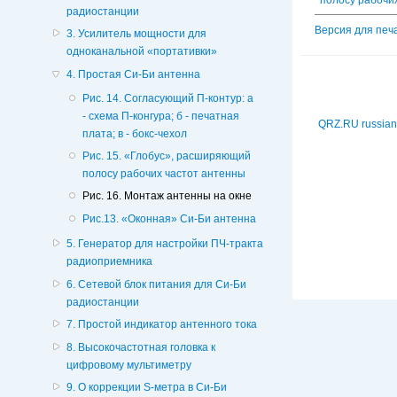
радиостанции
Версия для печ
3. Усилитель мощности для
одноканальной «портативки»
4. Простая Си-Би антенна
Рис. 14. Согласующий П-контур: а
- схема П-конгура; б - печатная
QRZ.RU russian
плата; в - бокс-чехол
Рис. 15. «Глобус», расширяющий
полосу рабочих частот антенны
Рис. 16. Монтаж антенны на окне
Рис.13. «Оконная» Си-Би антенна
5. Генератор для настройки ПЧ-тракта
радиоприемника
6. Сетевой блок питания для Си-Би
радиостанции
7. Простой индикатор антенного тока
8. Высокочастотная головка к
цифровому мультиметру
9. О коррекции S-метра в Си-Би