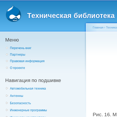
Главное меню
Пе
о
Техническая библиотека l
с
Главная
›
Техника
Меню
Вы здесь
Перечень книг
Партнеры
Правовая информация
О проекте
Навигация по подшивке
Автомобильная техника
Антенны
Безопасность
Инженерные программы
Рис. 16. 