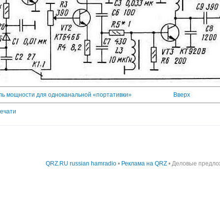
ель мощности для одноканальной «портативки»
Вверх
печати
QRZ.RU russian hamradio
•
Реклама на QRZ
• Деловые предло