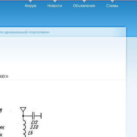
Форум
Новости
Объявления
Схемы
ля одноканальной «портативки»
ке»