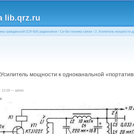
Перейти к
основному
lib.qrz.ru
содержанию
ика гражданской (СИ-БИ) радиосвязи
›
Си-Би техника связи
›
3. Усилитель мощности д
ь
. Усилитель мощности к одноканальной «портатив
 - 13:29 —
admin
е: