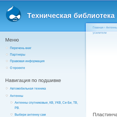
Главное меню
Пе
о
Техническая библиотека l
с
Главная
›
Антенн
усилители
Меню
Вы здесь
Перечень книг
Партнеры
Правовая информация
О проекте
Навигация по подшивке
Автомобильная техника
Антенны
Антенны спутниковые, КВ, УКВ, Си-Би, ТВ,
РВ.
Пластинча
Выбери антенну сам