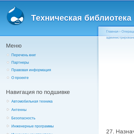
Главное меню
Пе
о
Техническая библиотека l
с
Главная
›
Операц
администрирован
Меню
Вы здесь
Перечень книг
Партнеры
Правовая информация
О проекте
Навигация по подшивке
Автомобильная техника
Антенны
Безопасность
Инженерные программы
27. Назна