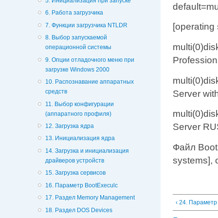
5. Инициализация при запуске
default=mu
6. Работа загрузчика
[operating
7. Функции загрузчика NTLDR
8. Выбор запускаемой
multi(0)di
операционной системы
Profession
9. Опции отладочного меню при
загрузке Windows 2000
multi(0)di
10. Распознавание аппаратных
средств
Server with
11. Выбор конфигурации
multi(0)di
(аппаратного профиля)
Server RUS
12. Загрузка ядра
13. Инициализация ядра
Файл Boot.
14. Загрузка и инициализация
systems],
драйверов устройств
15. Загрузка сервисов
16. Параметр BootExeculc
17. Раздел Memory Management
‹ 24. Параметр 
18. Раздел DOS Devices