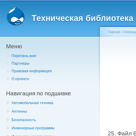
Главное меню
Пе
о
Техническая библиотека l
с
Главная
›
Операц
Меню
Вы здесь
Перечень книг
Партнеры
Правовая информация
О проекте
Навигация по подшивке
Автомобильная техника
Антенны
Безопасность
Инженерные программы
25. Файл B