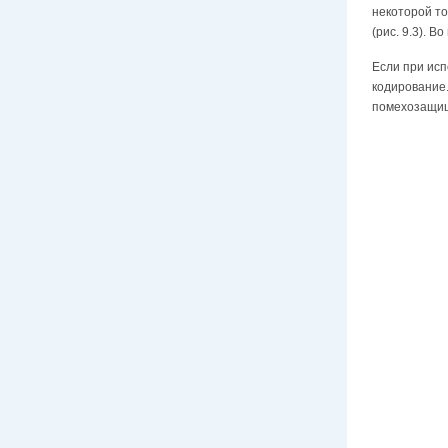
некоторой т
(рис. 9.3). 
Если при исп
кодирование
помехозащищ