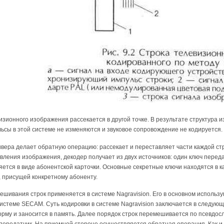
изионного изображения рассекается в другой точке. В результате структура
сы в этой системе не изменяются и звуковое сопровождение не кодируется.
ивера делает обратную операцию: рассекает и переставляет части каждой 
вления изображения, декодер получает из двух источников: один ключ переда
ется в виде абонентской карточки. Основные секретные ключи находятся в кар
 присущей конкретному абоненту.
шивания строк применяется в системе Nagravision. Его в основном использ
истеме SECAM. Суть кодировки в системе Nagravision заключается в следу
му и заносится в память. Далее порядок строк перемешивается по псевдосл