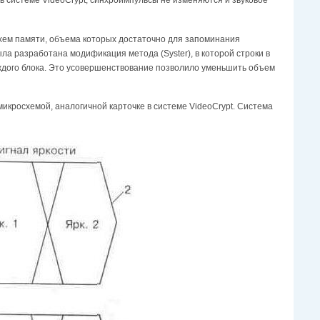
в системе VideoCrypt, синхроимпульсы не изменяются и звуковое
схем памяти, объема которых достаточно для запоминания
а разработана модификация метода (Syster), в которой строки в
ждого блока. Это усовершенствование позволило уменьшить объем
икросхемой, аналогичной карточке в системе VideoCrypt. Система