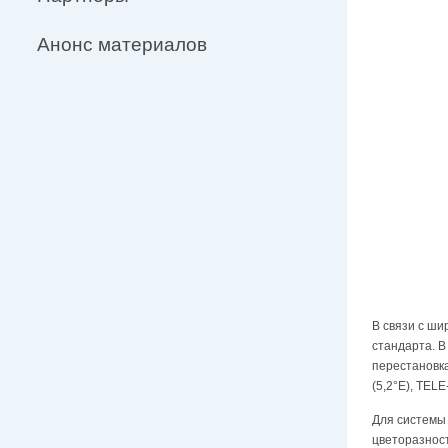
Анонс материалов
В связи с ш
стандарта. В
перестановка
(5,2°E), TELE
Для системы 
цветоразност