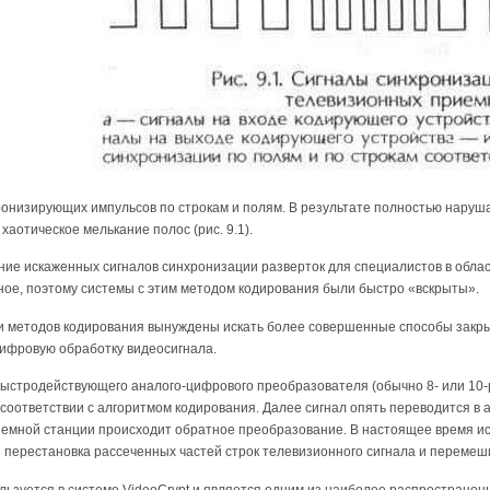
онизирующих импульсов по строкам и полям. В результате полностью наруша
 хаотическое мелькание полос (рис. 9.1).
ие искаженных сигналов синхронизации разверток для специалистов в облас
ное, поэтому системы с этим методом кодирования были быстро «вскрыты».
и методов кодирования вынуждены искать более совершенные способы закры
цифровую обработку видеосигнала.
ыстродействующего аналого-цифрового преобразователя (обычно 8- или 10-
 соответствии с алгоритмом кодирования. Далее сигнал опять переводится в 
земной станции происходит обратное преобразование. В настоящее время и
 перестановка рассеченных частей строк телевизионного сигнала и перемеш
ьзуется в системе VideoCrypt и является одним из наиболее распростране