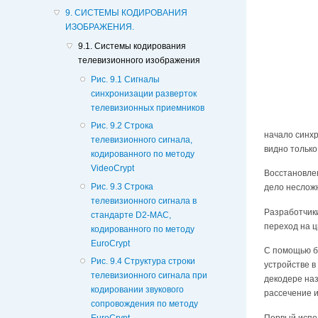
9. СИСТЕМЫ КОДИРОВАНИЯ
ИЗОБРАЖЕНИЯ.
9.1. Системы кодирования
телевизионного изображения
Рис. 9.1 Сигналы
синхронизации разверток
телевизионных приемников
Рис. 9.2 Строка
начало синхр
телевизионного сигнала,
видно только
кодированного по методу
VideoCrypt
Восстановлен
Рис. 9.3 Строка
дело неслож
телевизионного сигнала в
Разработчик
стандарте D2-MAC,
переход на 
кодированного по методу
EuroCrypt
С помощью б
Рис. 9.4 Структура строки
устройстве в
телевизионного сигнала при
декодере на
кодировании звукового
рассечение и
сопровождения по методу
Первый испол