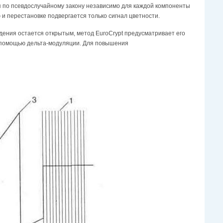
я по псевдослучайному закону независимо для каждой компоненты
 и перестановке подвергается только сигнал цветности.
ения остается открытым, метод EuroCrypt предусматривает его
с помощью дельта-модуляции. Для повышения