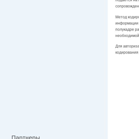
подается на 
сопровожден
Метод кодиро
информации и
полукадре р
необходимой 
Для авториза
кодирования 
Партнеры