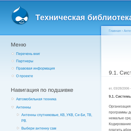
Главное меню
Техническая библиотека 
Главная
›
Ант
Меню
Вы здес
Перечень книг
Партнеры
Правовая информация
9.1. Си
О проекте
Навигация по подшивке
вт, 03/28/2006
9.1. Систем
Автомобильная техника
Организация 
Антенны
программы до
Антенны спутниковые, КВ, УКВ, Си-Би, ТВ,
немалые сред
РВ.
Кодирование 
Выбери антенну сам
платить абон