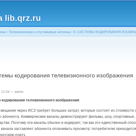
Перейти к
основному
lib.qrz.ru
содержанию
енны
›
Телевизионные и спутниковые антенны
›
9. СИСТЕМЫ КОДИРОВАНИЯ ИЗОБРА
ь
стемы кодирования телевизионного изображения
 - 21:54 —
admin
ы кодирования телевизионного изображения
вещания через ИСЗ требует больших затрат, которые состоят из стоимости 
 абонента. Коммерческие каналы демонстрируют фильмы, шоу, спортивные, 
ства. Поэтому эти каналы обычно и кодируют, так как это единственный спо
канала заставляет абонента оплачивать просмотр: потребителю приходится 
ентскую плату.