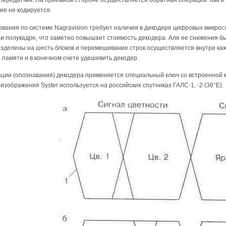
передатчик. На приемной стороне осуществляется обратная операция. Как и 
ие не кодируется.
вания по системе Nagravision требует наличия в декодере цифровых микро
 полукадре, что заметно повышает стоимость декодера. Аля ее снижения был
азделены на шесть блоков и перемешивание строк осуществляется внутри ка
памяти и в конечном счете удешевить декодер.
ции (опознавания) декодера применяется специальный ключ со встроенной м
изображения Syster используется на российских спутниках ГАЛС-1, -2 (36°Е).