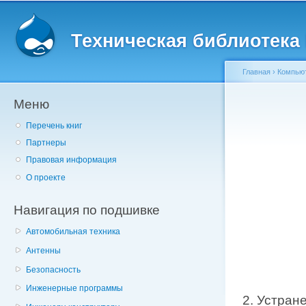
Главное меню
Пе
о
Техническая библиотека l
с
Главная
›
Компьют
Меню
Вы здесь
Перечень книг
Партнеры
Правовая информация
О проекте
Навигация по подшивке
Автомобильная техника
Антенны
Безопасность
Инженерные программы
2. Устран