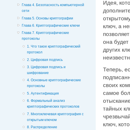
Идея, кот
Глава 4. Безопасность компьютерной
дополните
сети
открытому
Глава 5. Основы криптографии
ключ, а н
Глава 6. Криптографические ключи
Глава 7. Криптографические
позволяет
протоколы
она будет
1. Что такое криптографический
других кл
протокол
неизвестн
2. Цифровая подпись
3. Цифровая подпись и
Теперь, е
шифрование
подписанн
4. Основные криптографические
своих ком
протоколы
самое бол
5. Аутентификация
отыскание
6. Формальный анализ
криптографических протоколов
тайных кл
7. Многоключевая криптография с
чрезвычай
открытым ключом
ключ, кот
8. Распределение