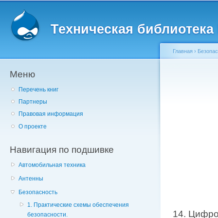
Главное меню
Пе
о
Техническая библиотека l
с
Главная
›
Безопас
Меню
Вы здесь
Перечень книг
Партнеры
Правовая информация
О проекте
Навигация по подшивке
Автомобильная техника
Антенны
Безопасность
1. Практические схемы обеспечения
14. Цифро
безопасности.