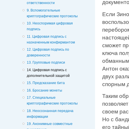
документо
ответственности
9. Вспомогательные
Если Зино
криптографические протоколы
воспольз
10. Неоспоримая цифровая
перебором
подпись
11. Цифровая подпись с
настоящей
назначенным конфирмантом
сможет пр
12. Цифровая подпись по
ключа пол
доверенности
обманным 
13. Групповые подписи
Антон ока
14. Цифровая подпись с
двух разл
дополнительной защитой
15. Предсказание бита
спорным д
16. Бросание монеты
Таким обр
17. Специальные
позволяет
криптографические протоколы
своем ра
18. Неосознанная передача
информации
Но с банд
19. Анонимные совместные
его тайны