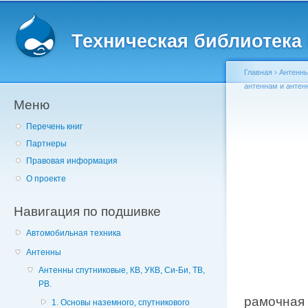
Главное меню
Пе
о
Техническая библиотека l
с
Главная
›
Антенн
антеннам и антен
Меню
Вы здесь
Перечень книг
Партнеры
Правовая информация
О проекте
Навигация по подшивке
Автомобильная техника
Антенны
Антенны спутниковые, КВ, УКВ, Си-Би, ТВ,
РВ.
рамочная 
1. Основы наземного, спутникового