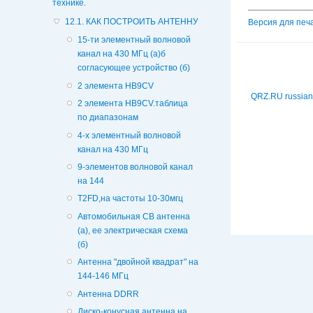
технике.
12.1. КАК ПОСТРОИТЬ АНТЕННУ
Версия для печ
15-ти элементный волновой
канал на 430 МГц (а)б
согласующее устройство (б)
2 элемента HB9CV
QRZ.RU russian
2 элемента HB9CV.таблица
по диапазонам
4-х элементный волновой
канал на 430 МГц
9-элементов волновой канал
на 144
T2FD,на частоты 10-30мгц
Автомобильная CB антенна
(а), ее электрическая схема
(б)
Антенна "двойной квадрат" на
144-146 МГц
Антенна DDRR
Диско-конусная антенна на