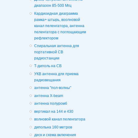
диапазон 85-500 Мгц
Кардиоидная диаграмма
рамка+ штырь, воолновой
канал пеленгатора, антенна
пеленгатора с поглощающим
рефлектором
Спиральная антенна для
портативной CB
радиостанции
Т-диполь на СВ
УКВ антенна для приема
радиовещания
антенна "пол-волны"
антенна X-beam
антенна полуромб
вертикал на 144 и 430
волновой канал пеленгатора
дипольна 160 метров
диск и схема включения