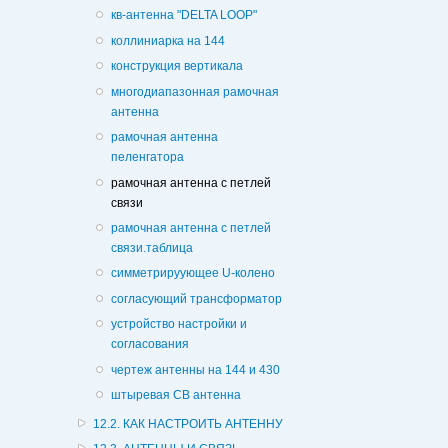
кв-антенна "DELTA LOOP"
коллиниарка на 144
конструкция вертикала
многодиапазонная рамочная
антенна
рамочная антенна
пеленгатора
рамочная антенна с петлей
связи
рамочная антенна с петлей
связи.таблица
симметрируующее U-колено
согласующий трансформатор
устройство настройки и
согласования
чертеж антенны на 144 и 430
штыревая СВ антенна
12.2. КАК НАСТРОИТЬ АНТЕННУ