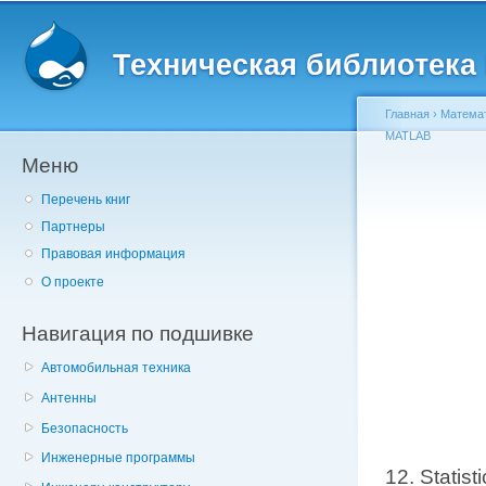
Главное меню
Пе
о
Техническая библиотека l
с
Главная
›
Матема
MATLAB
Меню
Вы здесь
Перечень книг
Партнеры
Правовая информация
О проекте
Навигация по подшивке
Автомобильная техника
Антенны
Безопасность
Инженерные программы
12. Statist