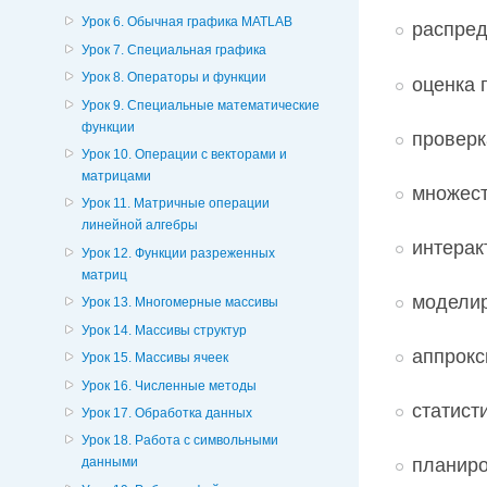
Урок 6. Обычная графика MATLAB
распред
Урок 7. Специальная графика
Урок 8. Операторы и функции
оценка 
Урок 9. Специальные математические
функции
проверк
Урок 10. Операции с векторами и
матрицами
множест
Урок 11. Матричные операции
линейной алгебры
интерак
Урок 12. Функции разреженных
матриц
моделир
Урок 13. Многомерные массивы
Урок 14. Массивы структур
аппрокс
Урок 15. Массивы ячеек
Урок 16. Численные методы
статист
Урок 17. Обработка данных
Урок 18. Работа с символьными
планиро
данными