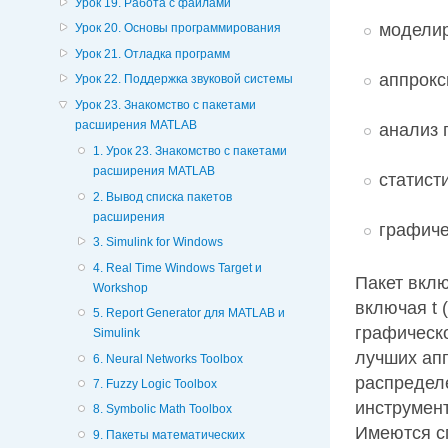
Урок 19. Работа с файлами
моделир
Урок 20. Основы программирования
Урок 21. Отладка программ
аппрокс
Урок 22. Поддержка звуковой системы
Урок 23. Знакомство с пакетами
расширения MATLAB
анализ 
1. Урок 23. Знакомство с пакетами
расширения MATLAB
статист
2. Вывод списка пакетов
расширения
графиче
3. Simulink for Windows
4. Real Time Windows Target и
Пакет вкл
Workshop
включая t 
5. Report Generator для MATLAB и
графическ
Simulink
лучших ап
6. Neural Networks Toolbox
распредел
7. Fuzzy Logic Toolbox
инструмен
8. Symbolic Math Toolbox
Имеются с
9. Пакеты математических