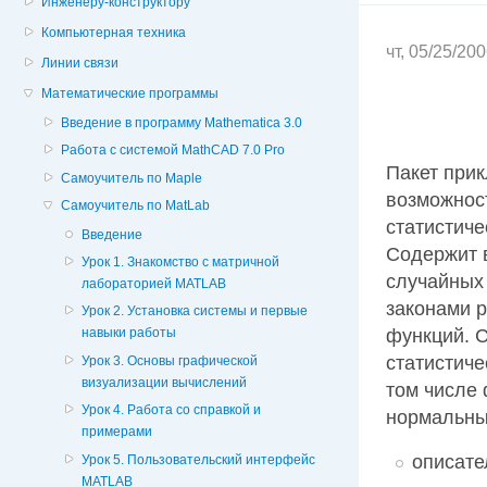
Инженеру-конструктору
Компьютерная техника
чт, 05/25/20
Линии связи
Математические программы
Введение в программу Mathematica 3.0
Работа с системой MathCAD 7.0 Pro
Пакет при
Самоучитель по Maple
возможнос
Самоучитель по MatLab
статистиче
Введение
Содержит 
Урок 1. Знакомство с матричной
случайных 
лабораторией MATLAB
законами р
Урок 2. Установка системы и первые
функций. С
навыки работы
статистиче
Урок 3. Основы графической
визуализации вычислений
том числе
Урок 4. Работа со справкой и
нормальны
примерами
описате
Урок 5. Пользовательский интерфейс
MATLAB