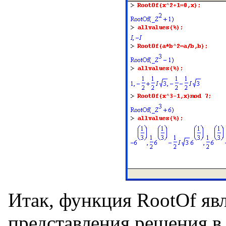
Итак, функция RootOf яв
представления решения в