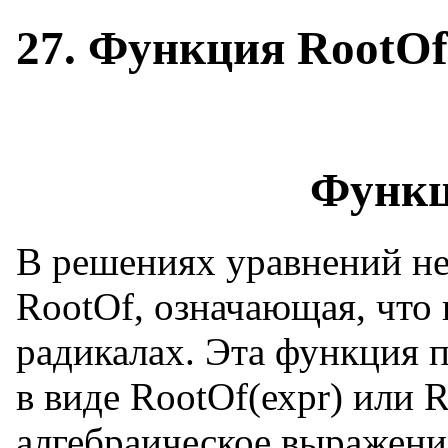
27. Функция RootOf
Функц
В решениях уравнений не
RootOf, означающая, что 
радикалах. Эта функция 
в виде RootOf(ехрr) или R
алгебраическое выражени