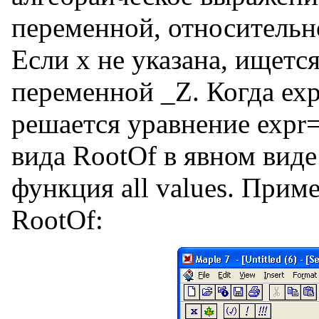
переменной, относительн
Если х не указана, ищетс
переменной _Z. Когда ехрr
решается уравнение ехрr
вида RootOf в явном виде
функция all values. При
RootOf: