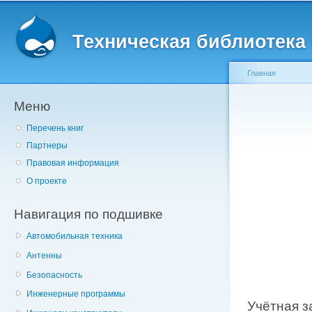
Главное меню
Пе
о
Техническая библиотека l
с
Главная
Меню
Вы здесь
Перечень книг
Партнеры
Правовая информация
О проекте
Навигация по подшивке
Автомобильная техника
Антенны
Безопасность
Инженерные программы
Учётная з
Главные в