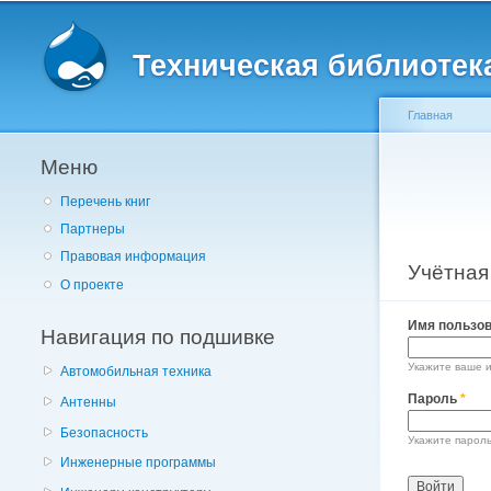
Главное меню
Техническая библиотека 
Главная
Меню
Вы здес
Перечень книг
Партнеры
Правовая информация
Учётная
Главные
О проекте
Имя пользо
Навигация по подшивке
Укажите ваше им
Автомобильная техника
Пароль
*
Антенны
Безопасность
Укажите парол
Инженерные программы