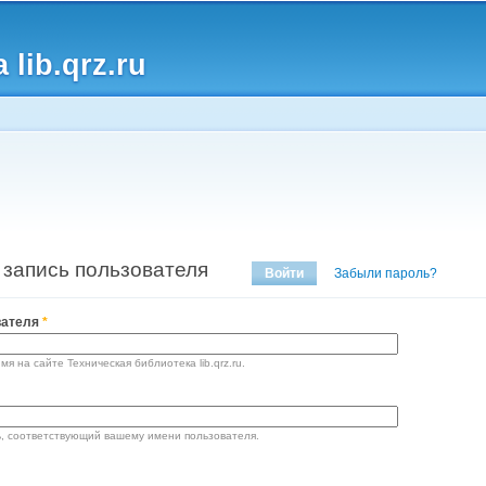
Перейти к
основному
lib.qrz.ru
содержанию
ь
 запись пользователя
 вкладки
Войти
(активная вкладка)
Забыли пароль?
вателя
*
я на сайте Техническая библиотека lib.qrz.ru.
ь, соответствующий вашему имени пользователя.