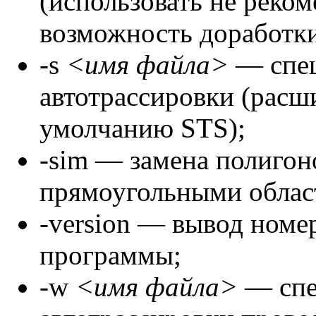
(использовать не реком
возможность доработк
-s
<имя файла>
— спец
автотрассировки (расш
умолчанию STS);
-sim — замена полигон
прямоугольными облас
-version — вывод номе
программы;
-w
<имя файла>
— спе