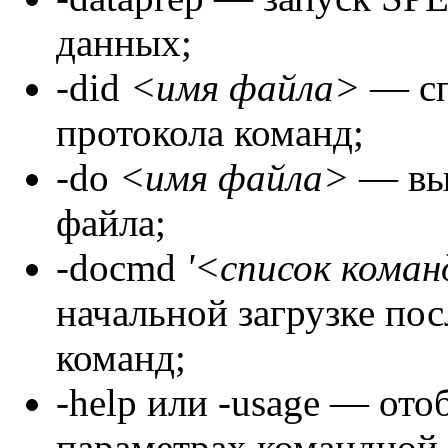
данных;
-did
<имя файла>
— сп
протокола команд;
-do
<имя файла>
— вы
файла;
-docmd
'<список кома
начальной загрузке по
команд;
-help или -usage — от
параметрах командной 