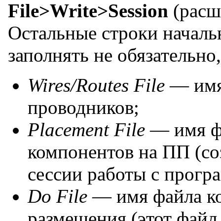
File>Write>Session
(расш
Остальные строки началь
заполнять не обязательно
Wires/Routes File
— имя
проводников;
Placement File
— имя ф
компонентов на ПП (со
сессии работы с прог
Do File
— имя файла к
размещения (этот файл