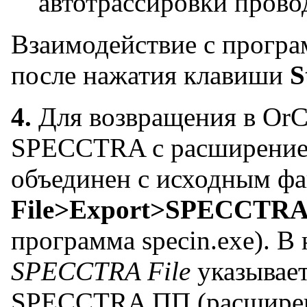
автотрассировки прово
Взаимодействие с прогр
после нажатия клавиши
S
4.
Для возвращения в Or
SPECCTRA с расширение
объединен с исходным ф
File>Export>SPECCTRA 
программа specin.exe). В
SPECCTRA File
указывае
SPECCTRA ПП (расширени