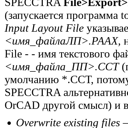
SPECCTRA
File>Export
(запускается программа to
Input Layout File
указыва
<имя_файлаЛП>.РААХ,
File - - имя текстового
<имя_файла_ПП>.ССТ
(
умолчанию *.ССТ, потому
SPECCTRA альтернативно
OrCAD другой смысл) и 
Overwrite existing files