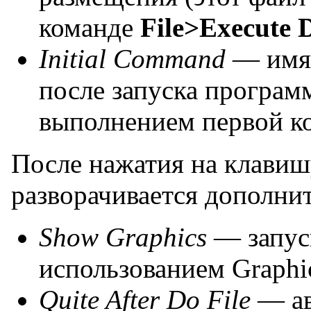
команде
File>Execute D
Initial Command
— имя
после запуска програ
выполнением первой к
После нажатия на клави
разворачивается дополни
Show Graphics
— запу
использованием Graphics
Quite After Do File
— ав