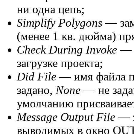
ни одна цепь;
Simplify Polygons
— зам
(менее 1 кв. дюйма) п
Check During Invoke
— 
загрузке проекта;
Did File
— имя файла 
задано,
None
— не зад
умолчанию присваивает
Message Output File
— 
выводимых в окно OU