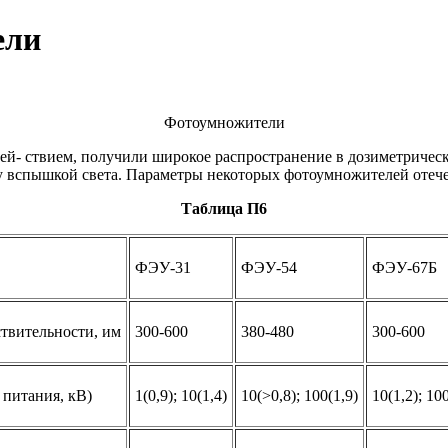
ели
Фотоумножители
- ствием, получили широкое распространение в дозиметрическ
спышкой света. Параметры некоторых фотоумножителей отечест
Таблица П6
ФЭУ-31
ФЭУ-54
ФЭУ-67Б
твительности, им
300-600
380-480
300-600
 питания, кВ)
1(0,9); 10(1,4)
10(>0,8); 100(1,9)
10(1,2); 100