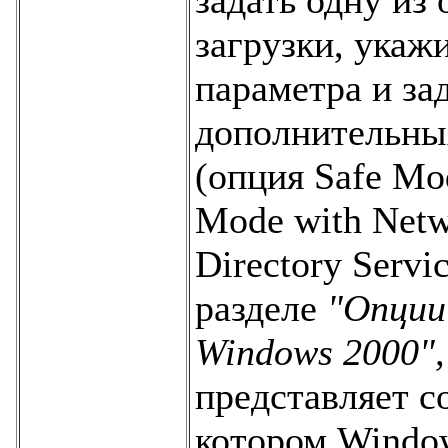
загрузки, укаж
параметра и за
дополнительны
(опция Safe M
Mode with Net
Directory Servi
разделе
"Опции
Windows 2000"
представляет с
котором Window