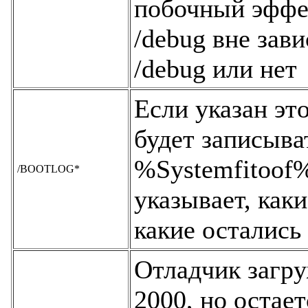
побочный эффек
/debug вне зав
/debug или нет
Если указан эт
будет записыва
%Systemfitoof%
/BOOTLOG*
указывает, как
какие осталис
Отладчик загру
2000, но остае