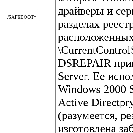
драйверы и сер
/SAFEBOOT*
разделах реест
расположенных
\CurrentControl
DSREPAIR прим
Server. Ее испо
Windows 2000 S
Active Directpr
(разумеется, р
изготовлена за