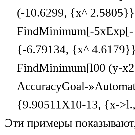
(-10.6299, {x^ 2.5805}}
FindMinimum[-5xExp[- x
{-6.79134, {x^ 4.6179}
FindMinimum[l00 (y-x2)2
AccuracyGoal-»Automat
{9.90511X10-13, {x->l.
Эти примеры показывают,