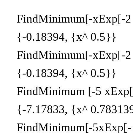
FindMinimum[-хЕхр[-2 х
{-0.18394, {х^ 0.5}}
FindMinimum[-хЕхр[-2 х]
{-0.18394, {х^ 0.5}}
FindMinimum [-5 xExp[-x
{-7.17833, {х^ 0.78313
FindMinimum[-5xExp[- x/