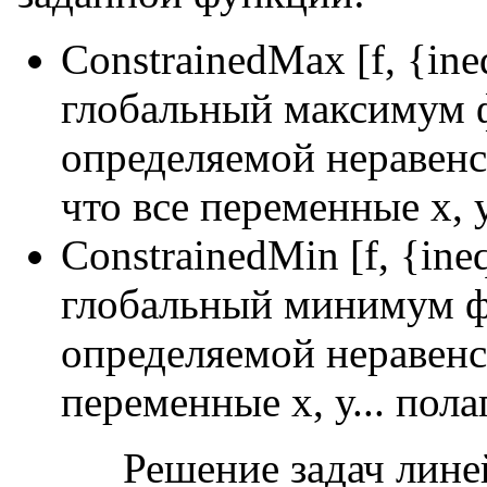
ConstrainedMax [f, {ineq
глобальный максимум ф
определяемой неравенст
что все переменные х, 
ConstrainedMin [f, {ineq
глобальный минимум фу
определяемой неравенст
переменные х, у... пол
Решение задач лин