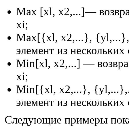
Max [xl, х2,...]— возв
xi;
Max[{xl, x2,...}, {yl,.
элемент из нескольких 
Min[xl, x2,...] — возв
xi;
Min[{xl, x2,...}, {yl,.
элемент из нескольких 
Следующие примеры пока