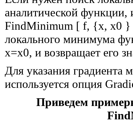
аналитической функции, 
FindMinimum [ f, {х, х0 }
локального минимума фун
х=х0, и возвращает его зн
Для указания градиента
используется опция Gradi
Приведем пример
Find