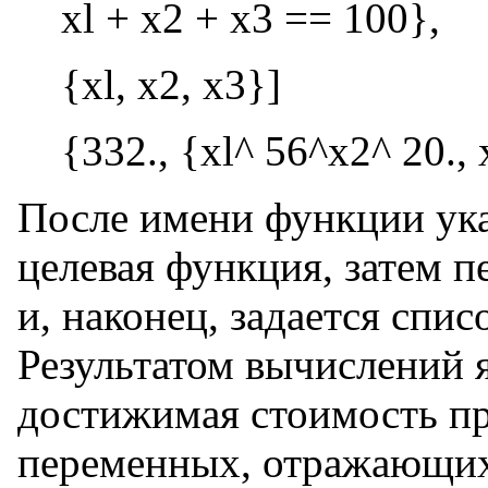
xl + x2 + x3 == 100},
{xl, x2, x3}]
{332., {xl^ 56^x2^ 20.,
После имени функции ук
целевая функция, затем п
и, наконец, задается спи
Результатом вычислений 
достижимая стоимость п
переменных, отражающих