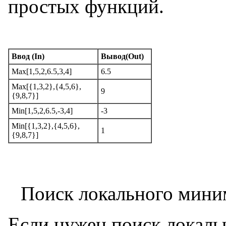
простых функций.
Ввод (In)
Вывод(Out)
Мах[1,5,2,6.5,3,4]
6.5
Мах[{1,3,2},{4,5,6},
9
{9,8,7}]
Min[1,5,2,6.5,-3,4]
-3
Min[{1,3,2},{4,5,6},
1
{9,8,7}]
Поиск локального мини
Если нужен поиск локал